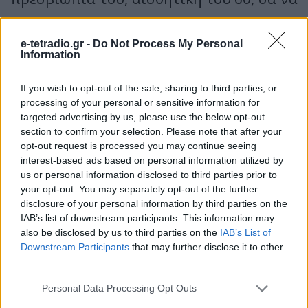
επανεμφανίστηκε από χρονοδίνη.
e-tetradio.gr -
Do Not Process My Personal
Information
«Άκακος είν’ ο γέρος» λέει ένας
συνάδερφος στο Χρήστο λες και
If you wish to opt-out of the sale, sharing to third parties, or
processing of your personal or sensitive information for
επρόκειτο για Ρονταβαϊλερ, ενώ
targeted advertising by us, please use the below opt-out
ταυτόχρονα κρατά με τα δόντια του ένα
section to confirm your selection. Please note that after your
opt-out request is processed you may continue seeing
σουσαμένιο κουλούρι προσπαθώντας να
interest-based ads based on personal information utilized by
us or personal information disclosed to third parties prior to
φορέσει το σακάκι του.. «σαν και μας,
your opt-out. You may separately opt-out of the further
δούλευε 25 ώρες τη μέρα. Είχε δώσει εδώ
disclosure of your personal information by third parties on the
IAB’s list of downstream participants. This information may
στη γωνία ραντεβού με τη γκόμενα που
also be disclosed by us to third parties on the
IAB’s List of
Downstream Participants
that may further disclose it to other
αγαπούσε. Αν δεν συναντιόνταν, αυτή θα
third parties.
έφευγε για Γερμανία να παντρευτεί με
Personal Data Processing Opt Outs
κάποιον που της έδινε ο πατέρας της, το