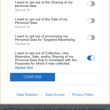
I want to opt-out of the Sharing of my
personal data.
ίδιο απόγευμα. Εκείνος έπεσε με τη
Opted In
δουλειά και ξεχάστηκε. Δεν την πρόλαβε
I want to opt-out of the Sale of my
Personal Data.
ποτέ. Μετά ποιος ξέρει, αλστχάιμερ,
Opted In
αρτηριοσκλήρωση, του κατσουλάρησε η
I want to opt-out of processing my
Personal Data for Targeted Advertising.
βίδα του γέρου. Τώρα στέκεται εκεί και
Opted In
την περιμένει... Άντε έλα πάμε..»
I want to opt-out of Collection, Use,
Retention, Sale, and/or Sharing of my
Personal Data that Is Unrelated with the
Purposes for which it was collected.
Σαν από λήθαργο ο Χρήστος επανήλθε
Opted Out
από το κινητό που χτύπησε. Ήταν ο
CONFIRM
Θάνος. «Έλα ρε μαλάκα, δεν είσαι ακόμη
γραφείο; Έτσι είναι αγόρι μου οι
Data Deletion
Data Access
Privacy Policy
Στελεχάρες. Να σου πω ρε γιάπη, την
κιθάρα σου την έχεις ακόμη ή της άφησες