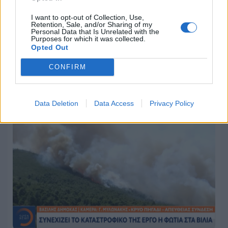
I want to opt-out of Collection, Use,
Retention, Sale, and/or Sharing of my
Personal Data that Is Unrelated with the
Purposes for which it was collected.
Ο απολογισμός του Action 24 για τη
Opted Out
σεζόν 2025-2026
CONFIRM
24.07.2026 - 16:33
Data Deletion
Data Access
Privacy Policy