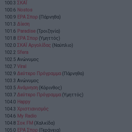
100.3
ΣΚΑΪ
100.6
Nostos
100.9
ΕΡΑ Σπορ
(Πάρνηθα)
101.3
Δίεση
101.6
Paradise
(Τροιζηνία)
101.8
ΕΡΑ Σπορ
(Υμηττός)
102.0
ΣΚΑΪ Αργολίδας
(Ναύπλιο)
102.2
Sfera
102.5 Ανώνυμος
102.7
Viral
102.9
Δεύτερο Πρόγραμμα
(Πάρνηθα)
103.3 Ανώνυμος
103.5
Ανάμνηση
(Κόρινθος)
103.7
Δεύτερο Πρόγραμμα
(Υμηττός)
104.0
Happy
104.3
Χριστιανισμός
104.6
My Radio
104.8
Σοκ FM
(Χαλκίδα)
105.0
ΕΡΑ Σπορ
(Γεράνεια)