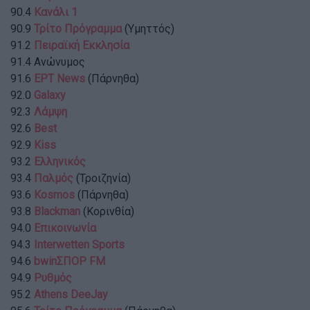
90.4
Κανάλι 1
90.9
Τρίτο Πρόγραμμα
(Υμηττός)
91.2
Πειραϊκή Εκκλησία
91.4 Ανώνυμος
91.6
ΕΡΤ News
(Πάρνηθα)
92.0
Galaxy
92.3
Λάμψη
92.6
Best
92.9
Kiss
93.2
Ελληνικός
93.4
Παλμός
(Τροιζηνία)
93.6
Kosmos
(Πάρνηθα)
93.8
Βlackman
(Κορινθία)
94.0
Επικοινωνία
94.3
Interwetten Sports
94.6
bwinΣΠΟΡ FM
94.9
Ρυθμός
95.2
Athens DeeJay