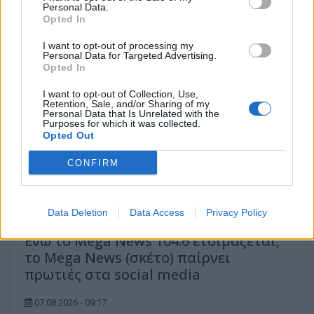
03.08.2026 - 11:13
Personal Data.
Opted In
I want to opt-out of processing my
Personal Data for Targeted Advertising.
Opted In
I want to opt-out of Collection, Use,
Retention, Sale, and/or Sharing of my
Personal Data that Is Unrelated with the
Purposes for which it was collected.
Opted Out
CONFIRM
Data Deletion
Data Access
Privacy Policy
Ενώ το Mega News 104.6 ετοιμάζεται,
το Mega News (σκέτο) παίρνει
πρωτιές στα social media
07.08.2026 - 09:17