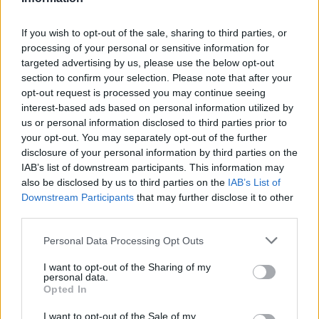
Στην ΕΡΤ ο Παναγιώτης Στάθης
If you wish to opt-out of the sale, sharing to third parties, or
28.07.2026 - 11:18
processing of your personal or sensitive information for
targeted advertising by us, please use the below opt-out
section to confirm your selection. Please note that after your
opt-out request is processed you may continue seeing
interest-based ads based on personal information utilized by
us or personal information disclosed to third parties prior to
your opt-out. You may separately opt-out of the further
disclosure of your personal information by third parties on the
IAB’s list of downstream participants. This information may
also be disclosed by us to third parties on the
IAB’s List of
Downstream Participants
that may further disclose it to other
third parties.
Personal Data Processing Opt Outs
I want to opt-out of the Sharing of my
O Χρήστος Φερεντίνος και η Κατερίνα
personal data.
Opted In
Καραβάτου στο «Στούντιο 4» της ΕΡΤ
I want to opt-out of the Sale of my