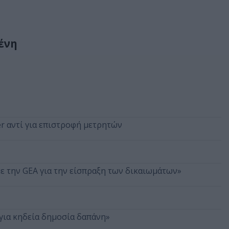
ένη
r αντί για επιστροφή μετρητών
 την GEA για την είσπραξη των δικαιωμάτων»
για κηδεία δημοσία δαπάνη»