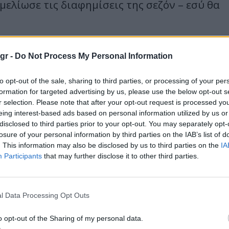
ελίωσε τις διαφημίσεις της σεζόν – εσύ θα
του ετοιμοθάνατου ο ορός θέλει να τα
.gr -
Do Not Process My Personal Information
 αφήνει την τελευταία του πνοή ο πόθος
η νεότης
to opt-out of the sale, sharing to third parties, or processing of your per
formation for targeted advertising by us, please use the below opt-out s
ε τρωτή η φτέρνα του Αχιλλέα, στην ώρα
r selection. Please note that after your opt-out request is processed y
καλύτερα βοσκός κάτω απ’του ήλιου το
eing interest-based ads based on personal information utilized by us or
disclosed to third parties prior to your opt-out. You may separately opt-
losure of your personal information by third parties on the IAB’s list of
. This information may also be disclosed by us to third parties on the
IA
Participants
that may further disclose it to other third parties.
ν.
 χρυσάφι η μαϊμού και πέρδεται
l Data Processing Opt Outs
υήθεια των πληβείων – δεν έχω λέξεις. Το
o opt-out of the Sharing of my personal data.