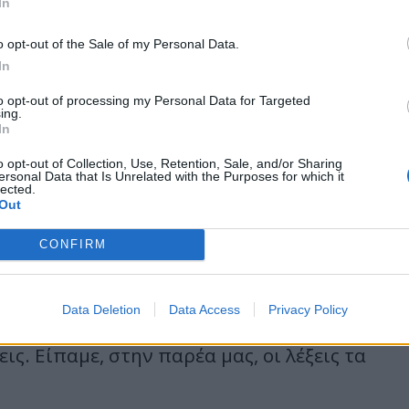
In
ς λέξεις και συλλαβές, τη μούγγα της Άννας
o opt-out of the Sale of my Personal Data.
ι, ή μάλλον στον εσπερινό, καθώς έπεφταν
In
ωσιές
to opt-out of processing my Personal Data for Targeted
ing.
και η ζωή της, σπαταλημένη άραγε στης
In
ένη από την απώλεια του έρωτός της –
o opt-out of Collection, Use, Retention, Sale, and/or Sharing
ersonal Data that Is Unrelated with the Purposes for which it
η η απάντηση,
lected.
Out
ζονται λέξεις τα δάκρυα. Ούτε καν τα
CONFIRM
ε.
Data Deletion
Data Access
Privacy Policy
ρυα της παντοτεινής του αγάπης. Χωρίς να
ξεις. Είπαμε, στην παρέα μας, οι λέξεις τα