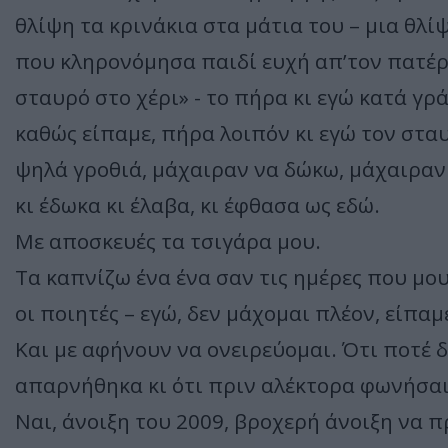
θλίψη τα κρινάκια στα μάτια του – μια θλί
που κληρονόμησα παιδί ευχή απ’τον πατέρα
σταυρό στο χέρι» - το πήρα κι εγώ κατά γρά
καθώς είπαμε, πήρα λοιπόν κι εγώ τον στα
ψηλά γροθιά, μάχαιραν να δώκω, μάχαιραν
κι έδωκα κι έλαβα, κι έφθασα ως εδώ.
Με αποσκευές τα τσιγάρα μου.
Τα καπνίζω ένα ένα σαν τις ημέρες που μ
οι ποιητές – εγώ, δεν μάχομαι πλέον, είπαμ
Και με αφήνουν να ονειρεύομαι. Ότι ποτέ δε
απαρνήθηκα κι ότι πριν αλέκτορα φωνήσαι
Ναι, άνοιξη του 2009, βροχερή άνοιξη να π