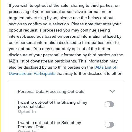
If you wish to opt-out of the sale, sharing to third parties, or
processing of your personal or sensitive information for
targeted advertising by us, please use the below opt-out
section to confirm your selection. Please note that after your
opt-out request is processed you may continue seeing
interest-based ads based on personal information utilized by
us or personal information disclosed to third parties prior to
your opt-out. You may separately opt-out of the further
«Ας κρατήσουμε ένα κλαδάκι
disclosure of your personal information by third parties on the
κατανόησης για ένα νέο, σεμνό,
IAB’s list of downstream participants. This information may
εργατικό και με πολλές ευαισθησίες
also be disclosed by us to third parties on the
IAB’s List of
κορίτσι»
Downstream Participants
that may further disclose it to other
third parties.
03.08.2026 - 21:31
Personal Data Processing Opt Outs
I want to opt-out of the Sharing of my
personal data.
Opted In
I want to opt-out of the Sale of my
Personal Data.
Opted In