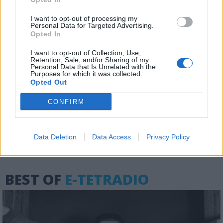
I want to opt-out of processing my
Personal Data for Targeted Advertising.
Opted In
I want to opt-out of Collection, Use,
Retention, Sale, and/or Sharing of my
Personal Data that Is Unrelated with the
Purposes for which it was collected.
Opted Out
Τόλμησε και γέλασε; Στην πυρά! Όλοι
οι άλλοι είναι αθώοι...
CONFIRM
04.08.2026 - 09:32
Data Deletion
Data Access
Privacy Policy
BEST OF
E-TETRADIO