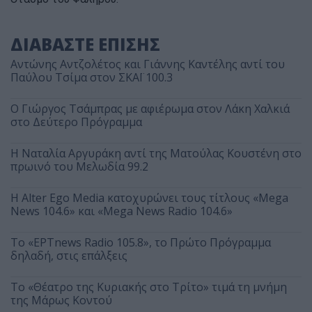
ΔΙΑΒΑΣΤΕ ΕΠΙΣΗΣ
Αντώνης Αντζολέτος και Γιάννης Καντέλης αντί του
Παύλου Τσίμα στον ΣΚΑΪ 100.3
O Γιώργος Τσάμπρας με αφιέρωμα στον Λάκη Χαλκιά
στο Δεύτερο Πρόγραμμα
Η Ναταλία Αργυράκη αντί της Ματούλας Κουστένη στο
πρωινό του Μελωδία 99.2
Η Alter Ego Media κατοχυρώνει τους τίτλους «Mega
News 104.6» και «Mega News Radio 104.6»
Το «ΕΡΤnews Radio 105.8», το Πρώτο Πρόγραμμα
δηλαδή, στις επάλξεις
Το «Θέατρο της Κυριακής στο Τρίτο» τιμά τη μνήμη
της Μάρως Κοντού