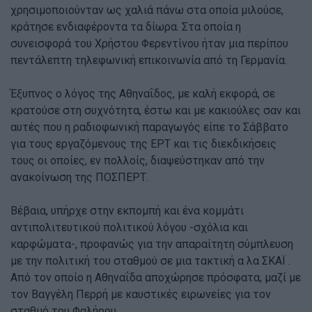
χρησιμοποιούνταν ως χαλιά πάνω στα οποία μιλούσε,
κράτησε ενδιαφέροντα τα δίωρα. Στα οποία η
συνεισφορά του Χρήστου Φερεντίνου ήταν μια περίπου
πεντάλεπτη τηλεφωνική επικοινωνία από τη Γερμανία.
Έξυπνος ο λόγος της Αθηναΐδος, με καλή εκφορά, σε
κρατούσε στη συχνότητα, έστω και με κακιούλες σαν και
αυτές που η ραδιοφωνική παραγωγός είπε το Σάββατο
για τους εργαζόμενους της ΕΡΤ και τις διεκδικήσεις
τους οι οποίες, εν πολλοίς, διαψεύστηκαν από την
ανακοίνωση της ΠΟΣΠΕΡΤ.
Βέβαια, υπήρχε στην εκπομπή και ένα κομμάτι
αντιπολιτευτικού πολιτικού λόγου -σχόλια και
καρφώματα-, προφανώς για την απαραίτητη σύμπλευση
με την πολιτική του σταθμού σε μια τακτική α λα ΣΚΑΪ .
Από τον οποίο η Αθηναΐδα αποχώρησε πρόσφατα, μαζί με
τον Βαγγέλη Περρή με καυστικές ειρωνείες για τον
σταθμό του Φαλήρου.