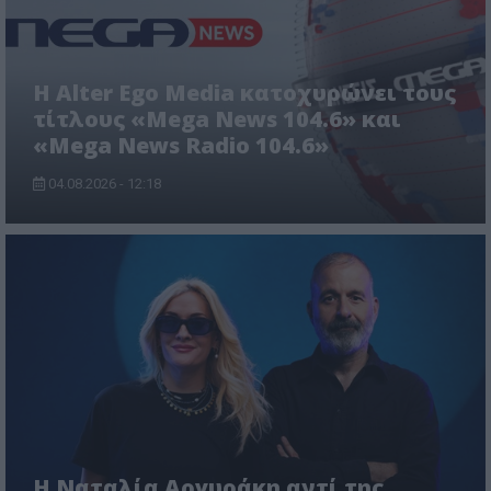
Η Alter Ego Media κατοχυρώνει τους
τίτλους «Mega News 104.6» και
«Mega News Radio 104.6»
04.08.2026 - 12:18
Η Ναταλία Αργυράκη αντί της