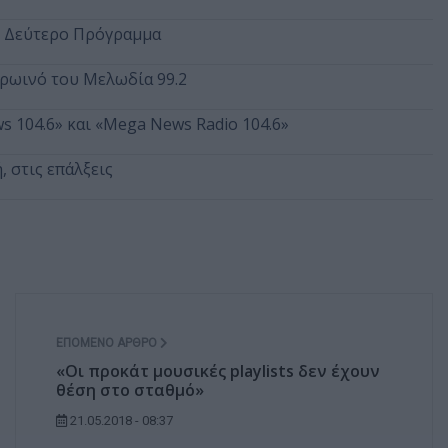
ο Δεύτερο Πρόγραμμα
πρωινό του Μελωδία 99.2
s 104.6» και «Mega News Radio 104.6»
 στις επάλξεις
ΕΠΌΜΕΝΟ ΆΡΘΡΟ
«Οι προκάτ μουσικές playlists δεν έχουν
θέση στο σταθμό»
21.05.2018 - 08:37