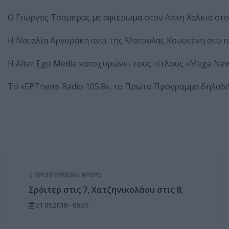
O Γιώργος Τσάμπρας με αφιέρωμα στον Λάκη Χαλκιά στ
Η Ναταλία Αργυράκη αντί της Ματούλας Κουστένη στο 
Η Alter Ego Media κατοχυρώνει τους τίτλους «Mega New
Το «ΕΡΤnews Radio 105.8», το Πρώτο Πρόγραμμα δηλαδή,
ΠΡΟΗΓΟΎΜΕΝΟ ΆΡΘΡΟ
Σρόιτερ στις 7, Χατζηνικολάου στις 8;
21.05.2018 - 08:35