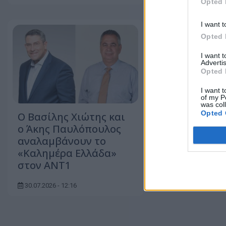
Opted 
I want t
Opted 
I want 
Advertis
Opted 
I want t
of my P
was col
Opted 
Ο Βασίλης Χιώτης και
25 νέους
ο Άκης Παυλόπουλος
δημοσιογρ
αναλαμβάνουν το
προσέλαβε 
«Καλημέρα Ελλάδα»
ΜΠΕ
στον ΑΝΤ1
04.08.2026 - 11:2
30.07.2026 - 12:16