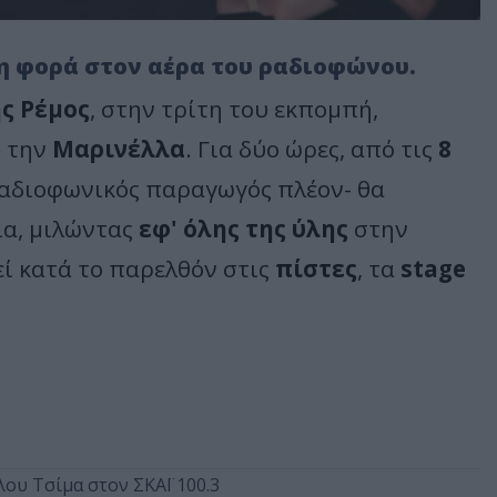
τη φορά στον αέρα του ραδιοφώνου.
ς Ρέμος
, στην τρίτη του εκπομπή,
6
την
Μαρινέλλα
. Για δύο ώρες, από τις
8
 ραδιοφωνικός παραγωγός πλέον- θα
ια, μιλώντας
εφ' όλης της ύλης
στην
ί κατά το παρελθόν στις
πίστες
, τα
stage
λου Τσίμα στον ΣΚΑΪ 100.3