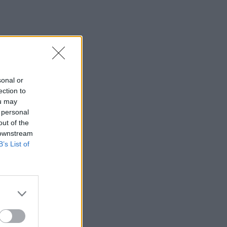
sonal or
ection to
ou may
 personal
out of the
 downstream
B’s List of