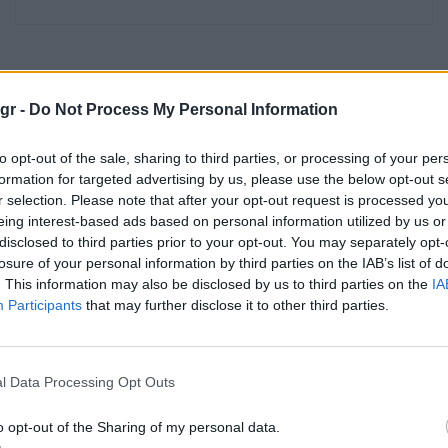
.gr -
Do Not Process My Personal Information
to opt-out of the sale, sharing to third parties, or processing of your per
formation for targeted advertising by us, please use the below opt-out s
r selection. Please note that after your opt-out request is processed y
eing interest-based ads based on personal information utilized by us or
disclosed to third parties prior to your opt-out. You may separately opt-
losure of your personal information by third parties on the IAB’s list of
. This information may also be disclosed by us to third parties on the
IA
 ταινία για
Με μικρό αντίτιμο η
Participants
that may further disclose it to other third parties.
gton Post
συνδρομή στο Σπορ
ίφημα
FM TV
apers
l Data Processing Opt Outs
06.08.2026 - 17:26
1
o opt-out of the Sharing of my personal data.