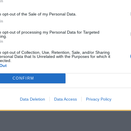
In
o opt-out of the Sale of my Personal Data.
In
to opt-out of processing my Personal Data for Targeted
ing.
In
o opt-out of Collection, Use, Retention, Sale, and/or Sharing
ersonal Data that Is Unrelated with the Purposes for which it
lected.
Out
«Brand New Music»
άφους
CONFIRM
25.07.2026 - 10:45
το ΑΠΕ-
Data Deletion
Data Access
Privacy Policy
2