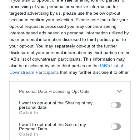
If you wish to opt-out of the sale, sharing to third parties, or
processing of your personal or sensitive information for
targeted advertising by us, please use the below opt-out
section to confirm your selection. Please note that after your
opt-out request is processed you may continue seeing
interest-based ads based on personal information utilized by
us or personal information disclosed to third parties prior to
ΕΣΗΕΑ: «Θεσμική νίκη των
your opt-out. You may separately opt-out of the further
δημοσιογράφων η ψήφιση του νόμου
disclosure of your personal information by third parties on the
για τα SLAPPs»
IAB’s list of downstream participants. This information may
also be disclosed by us to third parties on the
IAB’s List of
Downstream Participants
that may further disclose it to other
03.08.2026 - 18:44
third parties.
Personal Data Processing Opt Outs
I want to opt-out of the Sharing of my
personal data.
Opted In
I want to opt-out of the Sale of my
Personal Data.
Opted In