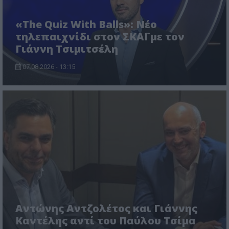
«The Quiz With Balls»: Νέο
τηλεπαιχνίδι στον ΣΚΑΪ με τον
Γιάννη Τσιμιτσέλη
07.08.2026 - 13:15
Αντώνης Αντζολέτος και Γιάννης
Καντέλης αντί του Παύλου Τσίμα