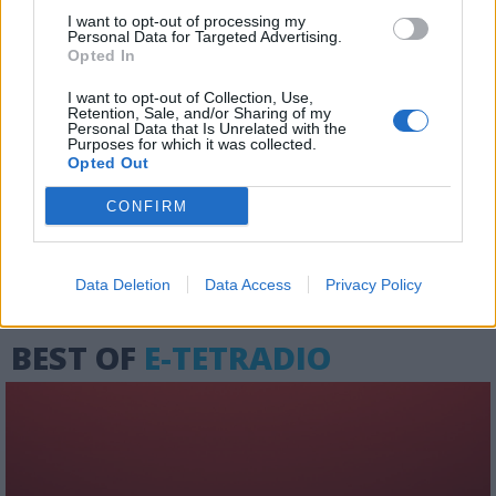
I want to opt-out of processing my
Personal Data for Targeted Advertising.
Opted In
I want to opt-out of Collection, Use,
Retention, Sale, and/or Sharing of my
Στον ΣΚΑΪ η ταινία για την
Personal Data that Is Unrelated with the
Purposes for which it was collected.
Washington Post και τα περίφημα
Opted Out
Pentagon Papers
CONFIRM
27.07.2026 - 18:31
Data Deletion
Data Access
Privacy Policy
BEST OF
E-TETRADIO