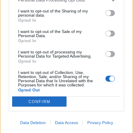
I want to opt-out of the Sharing of my
Το «Θέατρο της Κυριακής στο Τρίτο»
personal data.
Opted In
τιμά τη μνήμη της Μάρως Κοντού
I want to opt-out of the Sale of my
01.08.2026 - 17:00
Personal Data.
Opted In
I want to opt-out of processing my
Personal Data for Targeted Advertising.
Opted In
I want to opt-out of Collection, Use,
Retention, Sale, and/or Sharing of my
Personal Data that Is Unrelated with the
Purposes for which it was collected.
Opted Out
CONFIRM
Data Deletion
Data Access
Privacy Policy