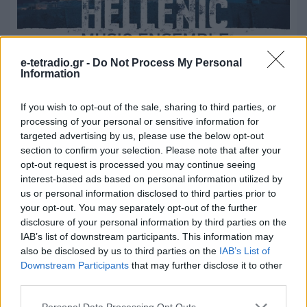
e-tetradio.gr -
Do Not Process My Personal
Ραδιόφωνα με φουλ playlist και χωρίς
Information
τον Γιάννη τον Φονιά
If you wish to opt-out of the sale, sharing to third parties, or
28.07.2026 - 15:17
processing of your personal or sensitive information for
targeted advertising by us, please use the below opt-out
section to confirm your selection. Please note that after your
opt-out request is processed you may continue seeing
interest-based ads based on personal information utilized by
us or personal information disclosed to third parties prior to
your opt-out. You may separately opt-out of the further
disclosure of your personal information by third parties on the
IAB’s list of downstream participants. This information may
also be disclosed by us to third parties on the
IAB’s List of
Downstream Participants
that may further disclose it to other
third parties.
Personal Data Processing Opt Outs