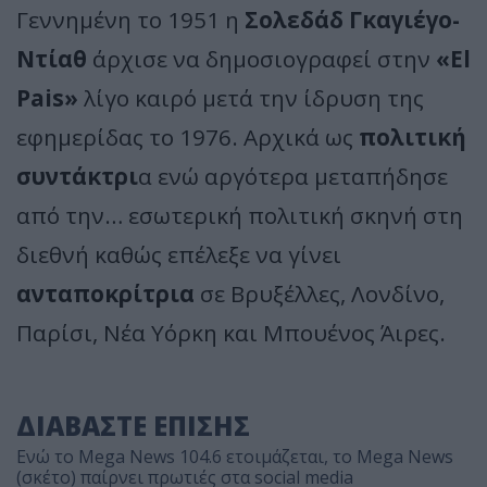
Γεννημένη το 1951 η
Σολεδάδ Γκαγιέγο-
Ντίαθ
άρχισε να δημοσιογραφεί στην
«El
Pais»
λίγο καιρό μετά την ίδρυση της
εφημερίδας το 1976. Αρχικά ως
πολιτική
συντάκτρι
α ενώ αργότερα μεταπήδησε
από την… εσωτερική πολιτική σκηνή στη
διεθνή καθώς επέλεξε να γίνει
ανταποκρίτρια
σε Βρυξέλλες, Λονδίνο,
Παρίσι, Νέα Υόρκη και Μπουένος Άιρες.
ΔΙΑΒΑΣΤΕ ΕΠΙΣΗΣ
Ενώ το Mega News 104.6 ετοιμάζεται, το Mega News
(σκέτο) παίρνει πρωτιές στα social media