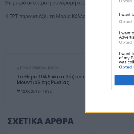
Opted 
Με μικρό αντίτιμο η συνδρομή στο Σπορ FM TV
I want t
Η ΕΡΤ παρουσιάζει τη Μαρία Κάλλας ως «Μήδεια» στην
Opted 
I want 
Advertis
Opted 
I want t
of my P
was col
Opted 
ΠΡΟΗΓΟΎΜΕΝΟ ΆΡΘΡΟ
Το Θέμα 104.6 «κατεβάζει» ομάδα στο
Μουντιάλ της Ρωσίας
12.06.2018 - 18:32
ΣΧΕΤΙΚΑ ΑΡΘΡΑ