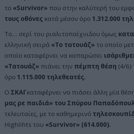
το
«Survivor»
που στην καλύτερή του εμφ
τους οθόνες
κατά μέσον όρο
1.312.000 τη
Τo... σερί του ριαλιτοπαίχνιδου όμως
κατα
ελληνική σειρά
«Το τατουάζ»
το οποίο μετ
οποίο καταφέρνει να καπαρώσει
ισάριθμε
«Τατουάζ»
πιάνει την
πέμπτη θέση
(4/6)
όρο
1.115.000 τηλεθεατές.
Ο
ΣΚΑΪ
καταφέρνει να πιάσει άλλη μία θέση
μας ρε παιδιά» του Σπύρου Παπαδόπουλο
τελευταίες, με το καθημερινό
τηλεσκουπίδι
Highlihts του
«Survivor» (614.000).