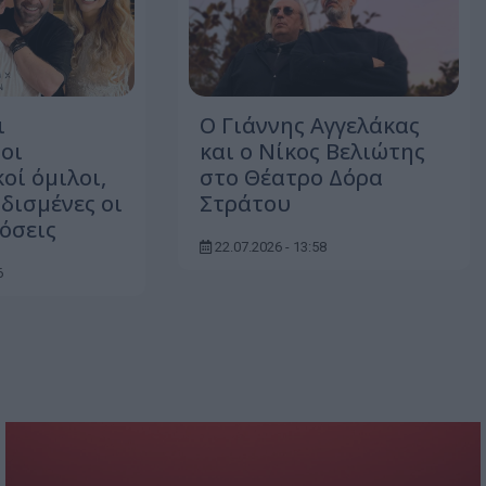
ι
Ο Γιάννης Αγγελάκας
οι
και ο Νίκος Βελιώτης
οί όμιλοι,
στο Θέατρο Δόρα
δισμένες οι
Στράτου
όσεις
22.07.2026 - 13:58
6