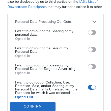
also be disclosed by us to third parties on the
IAB’s List of
Downstream Participants
that may further disclose it to other
third parties.
Personal Data Processing Opt Outs
I want to opt-out of the Sharing of my
personal data.
Opted In
ΕΙΙΡΑ εναντίον Υπουργείου
I want to opt-out of the Sale of my
Πολιτισμού για τα πνευματικά
Personal Data.
δικαιώματα
Opted In
I want to opt-out of processing my
28.07.2026 - 18:05
Personal Data for Targeted Advertising.
Opted In
I want to opt-out of Collection, Use,
Retention, Sale, and/or Sharing of my
Personal Data that Is Unrelated with the
BEST OF
E-TETRADIO
Purposes for which it was collected.
Opted Out
CONFIRM