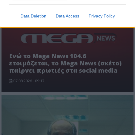
Data Deletion
Data Access
Privacy Policy
Ενώ το Mega News 104.6
ετοιμάζεται, το Mega News (σκέτο)
παίρνει πρωτιές στα social media
07.08.2026 - 09:17