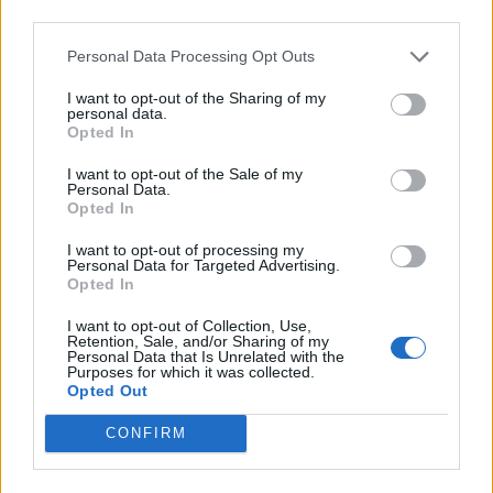
third parties.
Personal Data Processing Opt Outs
I want to opt-out of the Sharing of my
personal data.
Τέλος από τον Sfera 102.2 ο Νικόλας
Opted In
Ράπτης
I want to opt-out of the Sale of my
Personal Data.
30.07.2026 - 09:56
Opted In
I want to opt-out of processing my
Personal Data for Targeted Advertising.
Opted In
BEST OF
E-TETRADIO
I want to opt-out of Collection, Use,
Retention, Sale, and/or Sharing of my
Personal Data that Is Unrelated with the
Purposes for which it was collected.
Opted Out
CONFIRM