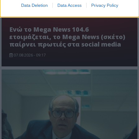
Data Deletion
Data Access
Privacy Policy
Ενώ το Mega News 104.6
ετοιμάζεται, το Mega News (σκέτο)
παίρνει πρωτιές στα social media
07.08.2026 - 09:17