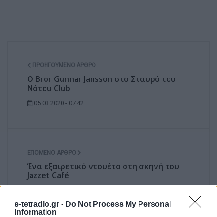
ΠΡΟΗΓΟΎΜΕΝΟ ΆΡΘΡΟ
Ο Bror Gunnar Jansson στο Σταυρό του
Νότου Club
05.03.2020 - 07:42
ΕΠΌΜΕΝΟ ΆΡΘΡΟ
Ένα εξαιρετικό ντουέτο στη σκηνή του
Jazzet Café
13.01.2020 - 18:46
e-tetradio.gr -
Do Not Process My Personal
Information