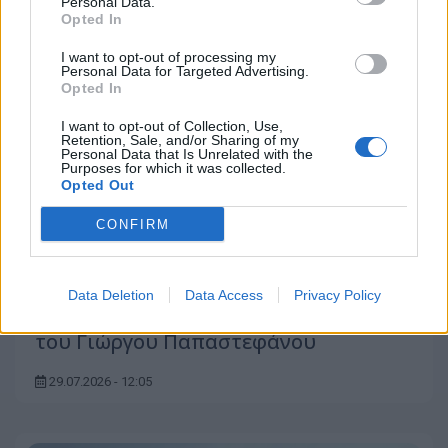
Personal Data.
Opted In
I want to opt-out of processing my
Personal Data for Targeted Advertising.
Opted In
I want to opt-out of Collection, Use,
Retention, Sale, and/or Sharing of my
Personal Data that Is Unrelated with the
Purposes for which it was collected.
Opted Out
CONFIRM
Ο Μίκης Θεοδωράκης και ο Γρηγόρης
Data Deletion
Data Access
Privacy Policy
Μπιθικώτσης στη «Μουσική Βραδυά»
του Γιώργου Παπαστεφάνου
29.07.2026 - 12:05