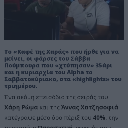
To «Καφέ της Χαράς» που ήρθε για να
μείνει, οι φάρσες του Σάββα
Πούμπουρα που «χτύπησαν» 35άρι
και η κυριαρχία του Alpha το
Σαββατοκύριακο, στα «highlights» του
τριημέρου.
Ένα ακόμη επεισόδιο της σειράς του
Χάρη Ρώμα
και της
Άννας Χατζησοφιά
κατέγραψε μέσο όρο πέριξ του
40%
, την
περασμένη
Παρασκευή
, γεγονός που