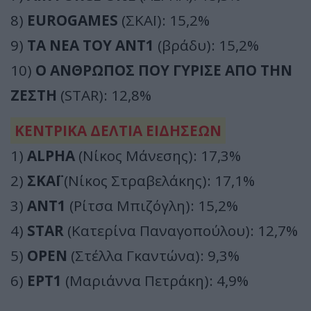
8)
EUROGAMES
(ΣΚΑΪ): 15,2%
9)
ΤΑ ΝΕΑ ΤΟΥ ΑΝΤ1
(βράδυ): 15,2%
10)
Ο ΑΝΘΡΩΠΟΣ ΠΟΥ ΓΥΡΙΣΕ ΑΠΟ ΤΗΝ
ΖΕΣΤΗ
(STAR): 12,8%
ΚΕΝΤΡΙΚΑ ΔΕΛΤΙΑ ΕΙΔΗΣΕΩΝ
1)
ALPHA
(Νίκος Μάνεσης): 17,3%
2)
ΣΚΑΪ
(Νίκος Στραβελάκης): 17,1%
3)
ΑΝΤ1
(Ρίτσα Μπιζόγλη): 15,2%
4)
STAR
(Κατερίνα Παναγοπούλου): 12,7%
5)
OPEN
(Στέλλα Γκαντώνα): 9,3%
6)
ΕΡΤ1
(Μαριάννα Πετράκη): 4,9%