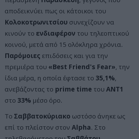
αποδεικνύει πως οι κάτοικοι του
Κολοκοτρωνιτσίου
συνεχίζουν να
κινούν το
ενδιαφέρον
του τηλεοπτικού
κοινού, μετά από 15 ολόκληρα χρόνια.
Παρόμοιες
επιδόσεις και για την
πρεμιέρα του
«Best Friend's Fear»
, την
ίδια μέρα, η οποία έφτασε το
35,1%
,
ανεβάζοντας το
prime time
του
ΑΝΤ1
στο
33%
μέσο όρο.
Το
Σαββατοκύριακο
ωστόσο άνηκε ως
επί το πλείστον στον
Alpha
. Στο
τηλεβαρόμετρο του
Σαββάτου