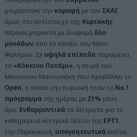
μοιράστηκε την
κορυφή
με τον
ΣΚΑΪ
,
όμως στο αντίστοιχο της
Κυριακής
πέρασε μπροστά με διαφορά
δύο
μονάδων
από το κανάλι του Νέου
Φαλήρου. Σε
υψηλά επίπεδα
παραμένει
το
«Κόκκινο Ποτάμι»
, η σειρά του
Μανούσου Μανουσάκη που προβάλλει το
Open
, η οποία την Κυριακή ήταν το
Νο.1
πρόγραμμα
της ημέρας με
21%
μέσο
όρο.
Ενθαρρυντικά
τα δείγματα για το
καθημερινό κεντρικό δελτίο της
ΕΡΤ1
,
την Παρασκευή,
απογοητευτικά
εκείνα