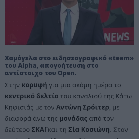
Χαμόγελα στο ειδησεογραφικό «team»
του Alpha, απογοήτευση στο
αντίστοιχο του Open.
Στην
κορυφή
για μια ακόμη ημέρα το
κεντρικό δελτίο
του καναλιού της Κάτω
Κηφισιάς με τον
Αντώνη Σρόιτερ
, με
διαφορά άνω της
μονάδας
από τον
δεύτερο
ΣΚΑΪ
και τη
Σία Κοσιώνη
. Στον