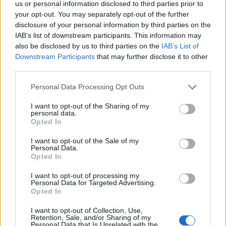
παρουσιαστών συνεχίζουν τα δελτία
us or personal information disclosed to third parties prior to
ειδήσεων του Action 24
your opt-out. You may separately opt-out of the further
disclosure of your personal information by third parties on the
03.08.2026 - 14:43
IAB’s list of downstream participants. This information may
also be disclosed by us to third parties on the
IAB’s List of
Downstream Participants
that may further disclose it to other
third parties.
Personal Data Processing Opt Outs
I want to opt-out of the Sharing of my
personal data.
Opted In
I want to opt-out of the Sale of my
Personal Data.
Opted In
I want to opt-out of processing my
Personal Data for Targeted Advertising.
Opted In
«Brand New Music»
I want to opt-out of Collection, Use,
Retention, Sale, and/or Sharing of my
Personal Data that Is Unrelated with the
25.07.2026 - 10:45