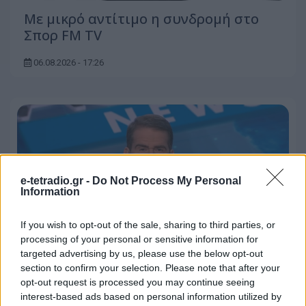
Με μικρό αντίτιμο η συνδρομή στο
Σπορ FM TV
06.08.2026 - 17:26
e-tetradio.gr -
Do Not Process My Personal
Information
If you wish to opt-out of the sale, sharing to third parties, or
processing of your personal or sensitive information for
targeted advertising by us, please use the below opt-out
section to confirm your selection. Please note that after your
opt-out request is processed you may continue seeing
Χωρίς αλλαγές σε επίπεδο
interest-based ads based on personal information utilized by