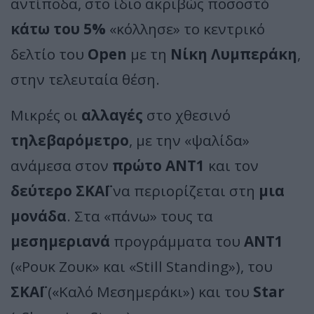
αντίποδα, στο ίδιο ακριβώς ποσοστό
κάτω του 5%
«κόλλησε» το κεντρικό
δελτίο του
Open
με τη
Νίκη Λυμπεράκη
,
στην τελευταία θέση.
Μικρές οι
αλλαγές
στο χθεσινό
τηλεβαρόμετρο
, με την «ψαλίδα»
ανάμεσα στον
πρώτο ΑΝΤ1
και τον
δεύτερο ΣΚΑΪ
να περιορίζεται στη
μια
μονάδα
. Στα «πάνω» τους τα
μεσημεριανά
προγράμματα του
ΑΝΤ1
(«Ρουκ Ζουκ» και «Still Standing»), του
ΣΚΑΪ
(«Καλό Μεσημεράκι») και του
Star