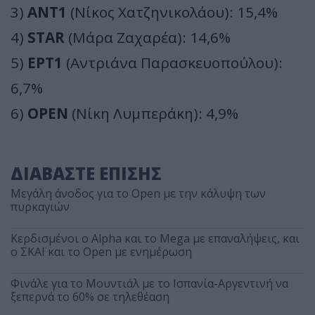
3)
ΑΝΤ1
(Νίκος Χατζηνικολάου): 15,4%
4)
STAR
(Μάρα Ζαχαρέα): 14,6%
5)
ΕΡΤ1
(Αντριάνα Παρασκευοπούλου):
6,7%
6)
OPEN
(Νίκη Λυμπεράκη): 4,9%
ΔΙΑΒΑΣΤΕ ΕΠΙΣΗΣ
Μεγάλη άνοδος για το Open με την κάλυψη των
πυρκαγιών
Κερδισμένοι ο Alpha και το Mega με επαναλήψεις, και
ο ΣΚΑΪ και το Open με ενημέρωση
Φινάλε για το Μουντιάλ με το Ισπανία-Αργεντινή να
ξεπερνά το 60% σε τηλεθέαση