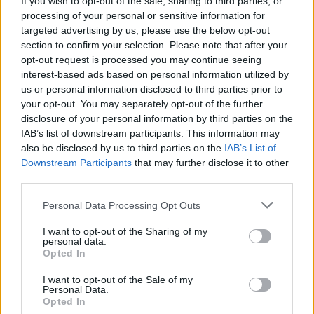
If you wish to opt-out of the sale, sharing to third parties, or
processing of your personal or sensitive information for
targeted advertising by us, please use the below opt-out
section to confirm your selection. Please note that after your
opt-out request is processed you may continue seeing
interest-based ads based on personal information utilized by
us or personal information disclosed to third parties prior to
your opt-out. You may separately opt-out of the further
Κάθε έξι μήνες υπόσχεται
disclosure of your personal information by third parties on the
IAB’s list of downstream participants. This information may
ραδιοφωνικές άδειες ο Παύλος
also be disclosed by us to third parties on the
IAB’s List of
Μαρινάκης
Downstream Participants
that may further disclose it to other
third parties.
30.07.2026 - 18:25
Personal Data Processing Opt Outs
I want to opt-out of the Sharing of my
personal data.
Opted In
I want to opt-out of the Sale of my
Personal Data.
Opted In