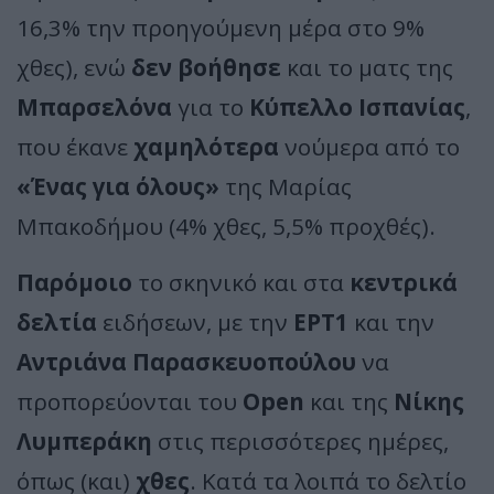
16,3% την προηγούμενη μέρα στο 9%
χθες), ενώ
δεν βοήθησε
και το ματς της
Μπαρσελόνα
για το
Κύπελλο Ισπανίας
,
που έκανε
χαμηλότερα
νούμερα από το
«Ένας για όλους»
της Μαρίας
Μπακοδήμου (4% χθες, 5,5% προχθές).
Παρόμοιο
το σκηνικό και στα
κεντρικά
δελτία
ειδήσεων, με την
ΕΡΤ1
και την
Αντριάνα Παρασκευοπούλου
να
προπορεύονται του
Open
και της
Νίκης
Λυμπεράκη
στις περισσότερες ημέρες,
όπως (και)
χθες
. Κατά τα λοιπά το δελτίο