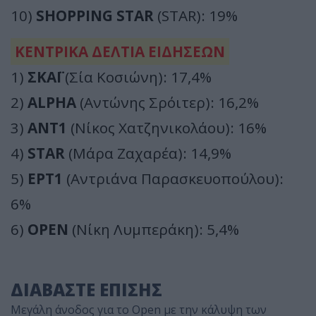
10)
SHOPPING STAR
(STAR): 19%
ΚΕΝΤΡΙΚΑ ΔΕΛΤΙΑ ΕΙΔΗΣΕΩΝ
1)
ΣΚΑΪ
(Σία Κοσιώνη): 17,4%
2)
ALPHA
(Αντώνης Σρόιτερ): 16,2%
3)
ΑΝΤ1
(Νίκος Χατζηνικολάου): 16%
4)
STAR
(Μάρα Ζαχαρέα): 14,9%
5)
ΕΡΤ1
(Αντριάνα Παρασκευοπούλου):
6%
6)
OPEN
(Νίκη Λυμπεράκη): 5,4%
ΔΙΑΒΑΣΤΕ ΕΠΙΣΗΣ
Μεγάλη άνοδος για το Open με την κάλυψη των