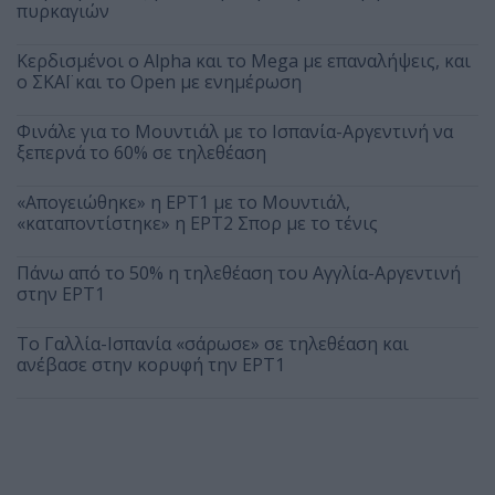
πυρκαγιών
Κερδισμένοι ο Alpha και το Mega με επαναλήψεις, και
ο ΣΚΑΪ και το Open με ενημέρωση
Φινάλε για το Μουντιάλ με το Ισπανία-Αργεντινή να
ξεπερνά το 60% σε τηλεθέαση
«Απογειώθηκε» η ΕΡΤ1 με το Μουντιάλ,
«καταποντίστηκε» η ΕΡΤ2 Σπορ με το τένις
Πάνω από το 50% η τηλεθέαση του Αγγλία-Αργεντινή
στην ΕΡΤ1
Το Γαλλία-Ισπανία «σάρωσε» σε τηλεθέαση και
ανέβασε στην κορυφή την ΕΡΤ1