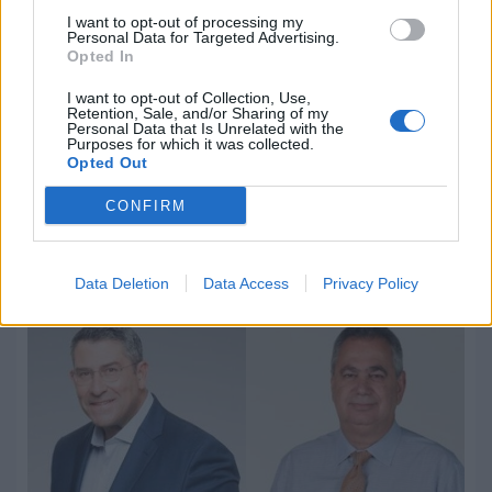
I want to opt-out of processing my
Personal Data for Targeted Advertising.
Opted In
I want to opt-out of Collection, Use,
Retention, Sale, and/or Sharing of my
Personal Data that Is Unrelated with the
Purposes for which it was collected.
Ο Alpha θα προβάλλει το «Ριφιφί» της
Opted Out
Cosmote TV
CONFIRM
07.08.2026 - 08:28
Data Deletion
Data Access
Privacy Policy