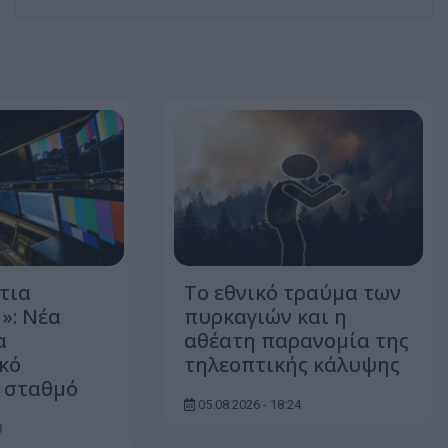
τια
Το εθνικό τραύμα των
»: Νέα
πυρκαγιών και η
α
αθέατη παρανομία της
κό
τηλεοπτικής κάλυψης
 σταθμό
05.08.2026 - 18:24
3