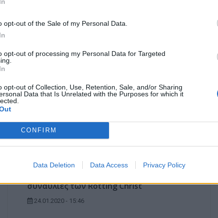
In
ερνά το 60% σε τηλεθέαση
o opt-out of the Sale of my Personal Data.
» η ΕΡΤ2 Σπορ με το τένις
In
to opt-out of processing my Personal Data for Targeted
ην ΕΡΤ1
ing.
In
 στην κορυφή την ΕΡΤ1
o opt-out of Collection, Use, Retention, Sale, and/or Sharing
ersonal Data that Is Unrelated with the Purposes for which it
lected.
Out
CONFIRM
ΕΠΌΜΕΝΟ ΆΡΘΡΟ
Data Deletion
Data Access
Privacy Policy
Οι τελευταίες λεπτομέρειες για τις δύο
συναυλίες των Rotting Christ
24.01.2020 - 15:46