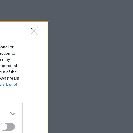
sonal or
ection to
ou may
 personal
out of the
 downstream
B’s List of