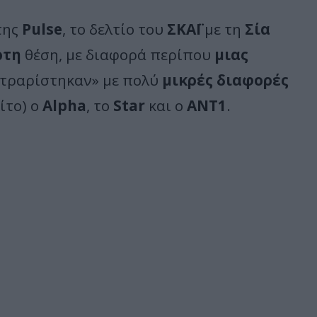
της
Pulse
, το δελτίο του
ΣΚΑΪ
με τη
Σία
ρτη
θέση, με διαφορά περίπου
μιας
οντραρίστηκαν» με πολύ
μικρές διαφορές
ίτο) ο
Alpha
, το
Star
και ο
ΑΝΤ1
.