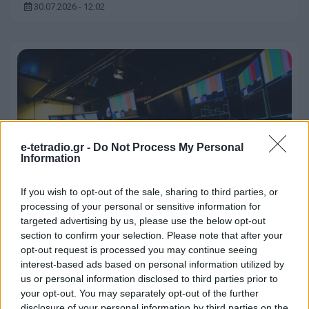
30.07.2026 - 12:02
e-tetradio.gr -
Do Not Process My Personal
Information
If you wish to opt-out of the sale, sharing to third parties, or
processing of your personal or sensitive information for
targeted advertising by us, please use the below opt-out
«Όασις Μίντια Τηλεοπτική»: Νέα
section to confirm your selection. Please note that after your
opt-out request is processed you may continue seeing
εταιρεία για περιφερειακό
interest-based ads based on personal information utilized by
τηλεοπτικό σταθμό
us or personal information disclosed to third parties prior to
your opt-out. You may separately opt-out of the further
31.07.2026 - 12:13
disclosure of your personal information by third parties on the