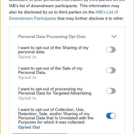
IAB’s list of downstream participants. This information may
also be disclosed by us to third parties on the
IAB’s List of
Downstream Participants
that may further disclose it to other
third parties.
Personal Data Processing Opt Outs
I want to opt-out of the Sharing of my
personal data.
Opted In
I want to opt-out of the Sale of my
Personal Data.
Opted In
I want to opt-out of processing my
Personal Data for Targeted Advertising.
Η Βίκυ Λέανδρος στο Kosmos 93.6 και
Opted In
την εκπομπή του Πέτρου Αδάμ
I want to opt-out of Collection, Use,
Retention, Sale, and/or Sharing of my
26.07.2026 - 13:00
Personal Data that Is Unrelated with the
Purposes for which it was collected.
Opted Out