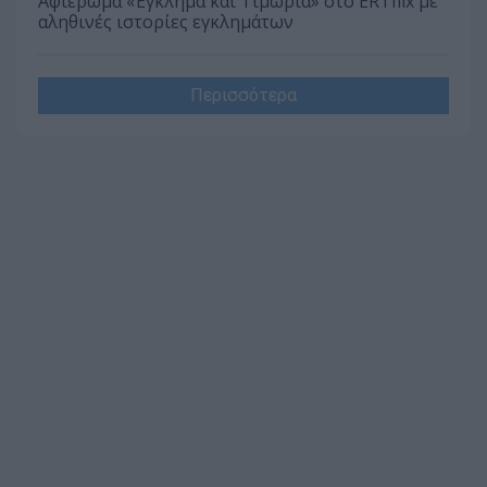
Αφιέρωμα «Έγκλημα και Τιμωρία» στο ERTflix με
αληθινές ιστορίες εγκλημάτων
Περισσότερα