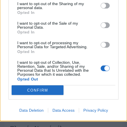
I want to opt-out of the Sharing of my
(19-20) Στην κορυφή ο Real 97.8 με τον
personal data.
Opted In
Νίκο Μπογιόπουλο, στο τέλος της
απογευματινής ζώνης
I want to opt-out of the Sale of my
Personal Data.
Opted In
21.07.2026 - 14:53
I want to opt-out of processing my
Personal Data for Targeted Advertising.
Opted In
I want to opt-out of Collection, Use,
Retention, Sale, and/or Sharing of my
Personal Data that Is Unrelated with the
Purposes for which it was collected.
Opted Out
CONFIRM
Data Deletion
Data Access
Privacy Policy