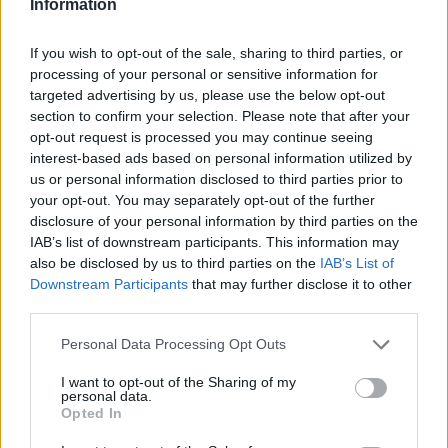
Information
If you wish to opt-out of the sale, sharing to third parties, or
processing of your personal or sensitive information for
targeted advertising by us, please use the below opt-out
section to confirm your selection. Please note that after your
opt-out request is processed you may continue seeing
interest-based ads based on personal information utilized by
us or personal information disclosed to third parties prior to
your opt-out. You may separately opt-out of the further
disclosure of your personal information by third parties on the
IAB’s list of downstream participants. This information may
also be disclosed by us to third parties on the
IAB’s List of
(02-05) Ξημερώματα με Λάμψη 92.3 και
Downstream Participants
that may further disclose it to other
ολίγη από bwinΣΠΟΡ FM 94.6 στην
third parties.
κορυφή
Personal Data Processing Opt Outs
25.07.2026 - 08:15
I want to opt-out of the Sharing of my
personal data.
Opted In