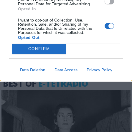
Personal Data for Targeted Advertising.
Opted In
I want to opt-out of Collection, Use,
Ο Μιχάλης Κακογιάννης στο
Retention, Sale, and/or Sharing of my
Personal Data that Is Unrelated with the
«Πορτραίτο της Πέμπτης» του Φρέντι
Purposes for which it was collected.
Γερμανού
Opted Out
CONFIRM
25.07.2026 - 12:05
Data Deletion
Data Access
Privacy Policy
BEST OF
E-TETRADIO