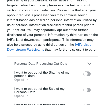
processing of your personal or sensitive information for
targeted advertising by us, please use the below opt-out
section to confirm your selection. Please note that after your
opt-out request is processed you may continue seeing
interest-based ads based on personal information utilized by
us or personal information disclosed to third parties prior to
Ο Στάθης Τσαγκαρουσιάνος για την
your opt-out. You may separately opt-out of the further
Lifo τα χρόνια του ΣΥΡΙΖΑ
disclosure of your personal information by third parties on the
IAB’s list of downstream participants. This information may
also be disclosed by us to third parties on the
IAB’s List of
30.07.2026 - 16:40
Downstream Participants
that may further disclose it to other
third parties.
Personal Data Processing Opt Outs
I want to opt-out of the Sharing of my
personal data.
Opted In
I want to opt-out of the Sale of my
Personal Data.
Opted In
I want to opt-out of processing my