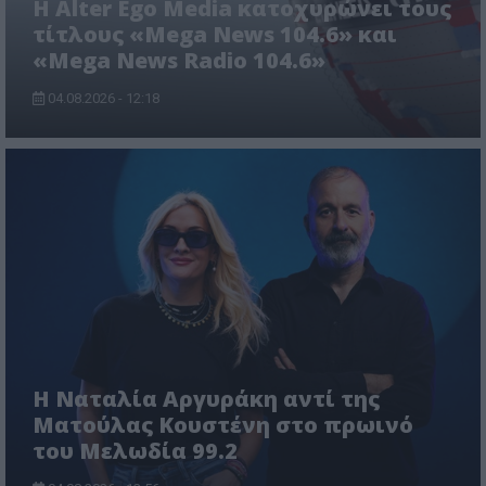
Η Alter Ego Media κατοχυρώνει τους
τίτλους «Mega News 104.6» και
«Mega News Radio 104.6»
04.08.2026 - 12:18
Η Ναταλία Αργυράκη αντί της
Ματούλας Κουστένη στο πρωινό
του Μελωδία 99.2