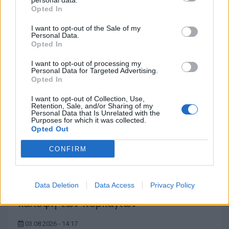
personal data.
Opted In
23.07.2026 - 13:00
I want to opt-out of the Sale of my
Personal Data.
Opted In
I want to opt-out of processing my
Personal Data for Targeted Advertising.
Opted In
I want to opt-out of Collection, Use,
Retention, Sale, and/or Sharing of my
Personal Data that Is Unrelated with the
Purposes for which it was collected.
Opted Out
CONFIRM
Data Deletion
Data Access
Privacy Policy
Μεγάλη άνοδος για το Open με την
κάλυψη των πυρκαγιών
03.08.2026 - 14:17