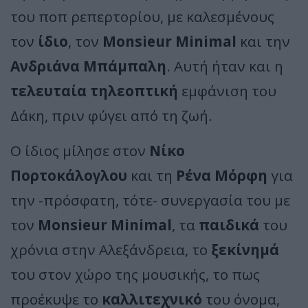
του ποπ ρεπερτορίου, με καλεσμένους
τον
ίδιο
, τον
Monsieur Minimal
και την
Ανδριάνα Μπάμπαλη
. Αυτή ήταν και η
τελευταία τηλεοπτική
εμφάνιση του
Δάκη, πριν φύγει από τη ζωή.
Ο ίδιος μίλησε στον
Νίκο
Πορτοκάλογλου
και τη
Ρένα Μόρφη
για
την -πρόσφατη, τότε- συνεργασία του με
τον
Monsieur Minimal
, τα
παιδικά
του
χρόνια στην Αλεξάνδρεια, το
ξεκίνημά
του στον χώρο της μουσικής, το πως
προέκυψε το
καλλιτεχνικό
του όνομα,