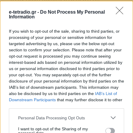
Πρόγραμμα
e-tetradio.gr -
Do Not Process My Personal
Information
05.08.2026 - 12:17
If you wish to opt-out of the sale, sharing to third parties, or
processing of your personal or sensitive information for
targeted advertising by us, please use the below opt-out
section to confirm your selection. Please note that after your
opt-out request is processed you may continue seeing
interest-based ads based on personal information utilized by
us or personal information disclosed to third parties prior to
your opt-out. You may separately opt-out of the further
disclosure of your personal information by third parties on the
IAB’s list of downstream participants. This information may
also be disclosed by us to third parties on the
IAB’s List of
Downstream Participants
that may further disclose it to other
third parties.
Τέλος σεζόν για τα «Σάουντρακς» του
Personal Data Processing Opt Outs
Ελληνικού 93.2 με αφιέρωμα στον
I want to opt-out of the Sharing of my
Κώστα Λειβαδά