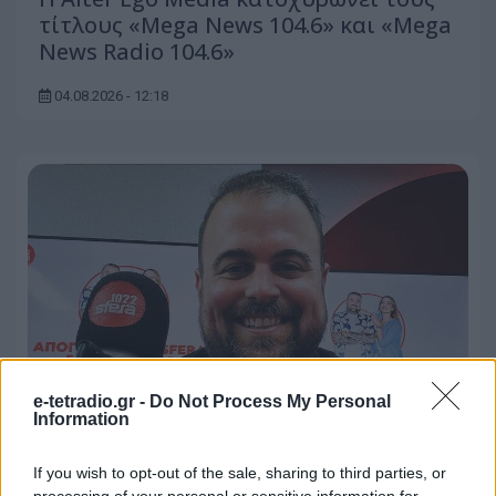
τίτλους «Mega News 104.6» και «Mega
News Radio 104.6»
04.08.2026 - 12:18
e-tetradio.gr -
Do Not Process My Personal
Information
Τέλος από τον Sfera 102.2 ο Νικόλας
If you wish to opt-out of the sale, sharing to third parties, or
Ράπτης
processing of your personal or sensitive information for