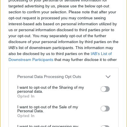
targeted advertising by us, please use the below opt-out
30.07.2026 - 09:56
section to confirm your selection. Please note that after your
opt-out request is processed you may continue seeing
interest-based ads based on personal information utilized by
us or personal information disclosed to third parties prior to
your opt-out. You may separately opt-out of the further
disclosure of your personal information by third parties on the
IAB’s list of downstream participants. This information may
also be disclosed by us to third parties on the
IAB’s List of
Downstream Participants
that may further disclose it to other
third parties.
Personal Data Processing Opt Outs
I want to opt-out of the Sharing of my
personal data.
Opted In
Οι Grandbrothers στο Θέατρο Δόρα
I want to opt-out of the Sale of my
Personal Data.
Στράτου
Opted In
23.07.2026 - 16:41
I want to opt-out of processing my