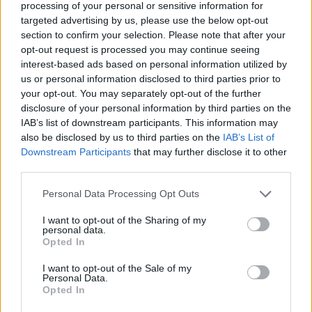
processing of your personal or sensitive information for
targeted advertising by us, please use the below opt-out
section to confirm your selection. Please note that after your
opt-out request is processed you may continue seeing
interest-based ads based on personal information utilized by
us or personal information disclosed to third parties prior to
your opt-out. You may separately opt-out of the further
disclosure of your personal information by third parties on the
IAB’s list of downstream participants. This information may
also be disclosed by us to third parties on the
IAB’s List of
Downstream Participants
that may further disclose it to other
third parties.
Αυτός είναι (μέχρι τώρα) ο χάρτης
συχνοτήτων ραδιοφώνων στην
Personal Data Processing Opt Outs
Αττική
I want to opt-out of the Sharing of my
personal data.
03.08.2026 - 11:15
Opted In
I want to opt-out of the Sale of my
Personal Data.
Opted In