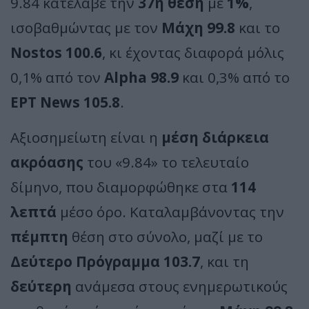
9.84 κατέλαβε την
37η θέση
με
1%
,
ισοβαθμώντας με τον
Μάχη 99.8
και το
Nostos 100.6
, κι έχοντας διαφορά μόλις
0,1% από τον
Alpha 98.9
και 0,3% από το
ΕΡΤ News 105.8
.
Αξιοσημείωτη είναι η
μέση διάρκεια
ακρόασης
του «9.84» το τελευταίο
δίμηνο, που διαμορφώθηκε στα
114
λεπτά
μέσο όρο. Καταλαμβάνοντας την
πέμπτη
θέση στο σύνολο, μαζί με το
Δεύτερο Πρόγραμμα 103.7
, και τη
δεύτερη
ανάμεσα στους ενημερωτικούς