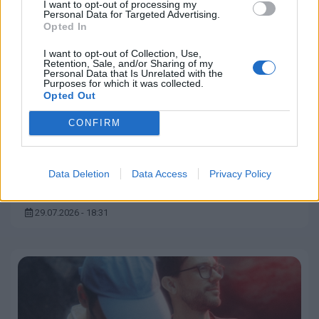
I want to opt-out of processing my
Personal Data for Targeted Advertising.
Opted In
I want to opt-out of Collection, Use,
Retention, Sale, and/or Sharing of my
Personal Data that Is Unrelated with the
Purposes for which it was collected.
Opted Out
CONFIRM
Στεκόμαστε στο πλευρό του Μανώλη
Data Deletion
Data Access
Privacy Policy
Μητσιά και κάθε ερμηνευτή
29.07.2026 - 18:31