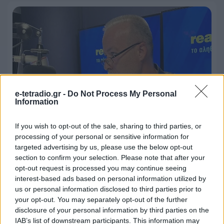
e-tetradio.gr -
Do Not Process My Personal
Information
If you wish to opt-out of the sale, sharing to third parties, or
processing of your personal or sensitive information for
(19-20) Στην κορυφή ο Real 97.8 με τον
targeted advertising by us, please use the below opt-out
Νίκο Μπογιόπουλο, στο τέλος της
section to confirm your selection. Please note that after your
απογευματινής ζώνης
opt-out request is processed you may continue seeing
interest-based ads based on personal information utilized by
21.07.2026 - 14:53
us or personal information disclosed to third parties prior to
your opt-out. You may separately opt-out of the further
disclosure of your personal information by third parties on the
IAB’s list of downstream participants. This information may