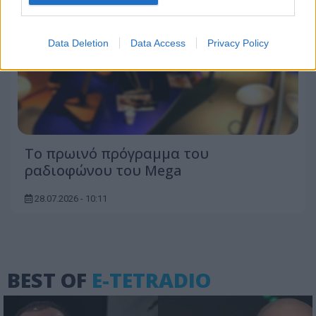
Data Deletion
Data Access
Privacy Policy
To πρωινό πρόγραμμα του
ραδιοφώνου του Mega
28.07.2026 - 10:11
BEST OF
E-TETRADIO