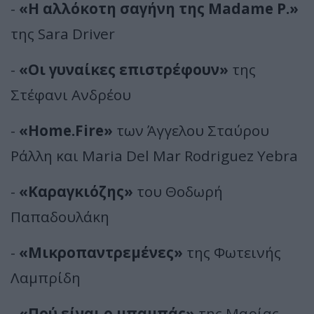
-
«Η αλλόκοτη σαγήνη της Madame P.»
της Sara Driver
-
«Οι γυναίκες επιστρέφουν»
της
Στέφανι Ανδρέου
-
«Home.Fire»
των Άγγελου Σταύρου
Ράλλη και Maria Del Mar Rodriguez Yebra
-
«Καραγκιόζης»
του Θοδωρή
Παπαδουλάκη
-
«Μικροπαντρεμένες»
της Φωτεινής
Λαμπρίδη
-
«Πού είναι ο μπαμπάς»
της Μαρίας