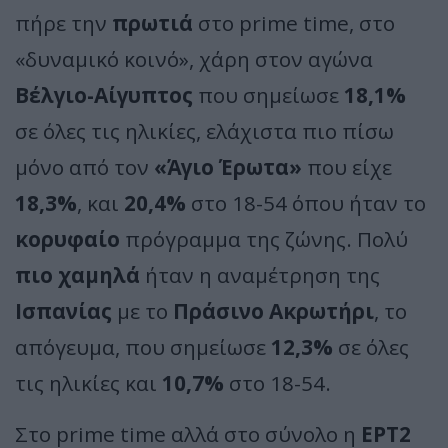
πήρε την
πρωτιά
στο prime time, στο
«δυναμικό κοινό», χάρη στον αγώνα
Βέλγιο-Αίγυπτος
που σημείωσε
18,1%
σε όλες τις ηλικίες, ελάχιστα πιο πίσω
μόνο από τον
«Άγιο Έρωτα»
που είχε
18,3%
, και
20,4%
στο 18-54 όπου ήταν το
κορυφαίο
πρόγραμμα της ζώνης. Πολύ
πιο χαμηλά
ήταν η αναμέτρηση της
Ισπανίας
με το
Πράσινο Ακρωτήρι
, το
απόγευμα, που σημείωσε
12,3%
σε όλες
τις ηλικίες και
10,7%
στο 18-54.
Στο prime time αλλά στο σύνολο η
ΕΡΤ2