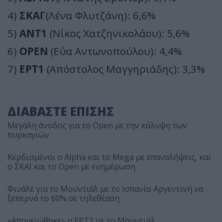
4)
ΣΚΑΪ
(Λένα Φλυτζάνη): 6,6%
5)
ΑΝΤ1
(Νίκος Χατζηνικολάου): 5,6%
6)
OPEN
(Εύα Αντωνοπούλου): 4,4%
7)
ΕΡΤ1
(Απόστολος Μαγγηριάδης): 3,3%
ΔΙΑΒΑΣΤΕ ΕΠΙΣΗΣ
Μεγάλη άνοδος για το Open με την κάλυψη των
πυρκαγιών
Κερδισμένοι ο Alpha και το Mega με επαναλήψεις, και
ο ΣΚΑΪ και το Open με ενημέρωση
Φινάλε για το Μουντιάλ με το Ισπανία-Αργεντινή να
ξεπερνά το 60% σε τηλεθέαση
«Απογειώθηκε» η ΕΡΤ1 με το Μουντιάλ,