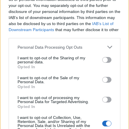
your opt-out. You may separately opt-out of the further
Πάνος Πουλίζος: Η μουσική δεν
disclosure of your personal information by third parties on the
αφήνει να σε «καταπιούν»
IAB’s list of downstream participants. This information may
also be disclosed by us to third parties on the
IAB’s List of
05.08.2026 - 17:08
Downstream Participants
that may further disclose it to other
third parties.
Personal Data Processing Opt Outs
I want to opt-out of the Sharing of my
personal data.
Opted In
I want to opt-out of the Sale of my
Personal Data.
Opted In
I want to opt-out of processing my
Personal Data for Targeted Advertising.
Opted In
I want to opt-out of Collection, Use,
Retention, Sale, and/or Sharing of my
Το «ΕΡΤnews Radio 105.8», το Πρώτο
Personal Data that Is Unrelated with the