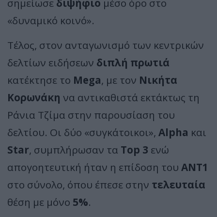
σημείωσε
διψήφιο
μέσο όρο στο
«δυναμικό κοινό».
Τέλος, στον ανταγωνισμό των κεντρικών
δελτίων ειδήσεων
διπλή πρωτιά
κατέκτησε το
Mega
, με τον
Νικήτα
Κορωνάκη
να αντικαθιστά εκτάκτως τη
Ράνια Τζίμα στην παρουσίαση του
δελτίου. Οι δύο «συγκάτοικοι»,
Alpha
και
Star
, συμπλήρωσαν τα
Top 3
ενώ
απογοητευτική ήταν η επίδοση του
ΑΝΤ1
στο σύνολο, όπου έπεσε στην
τελευταία
θέση με μόνο
5%
.