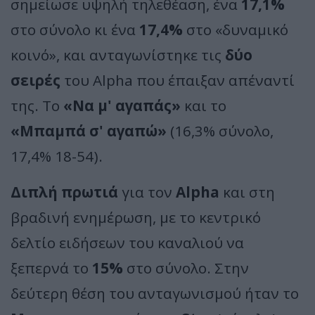
σημείωσε υψηλή τηλεθέαση, ένα
17,1%
στο σύνολο κι ένα
17,4%
στο «δυναμικό
κοινό», και ανταγωνίστηκε τις
δύο
σειρές
του Alpha που έπαιξαν απέναντί
της. Το
«Να μ' αγαπάς»
και το
«Μπαμπά σ' αγαπώ»
(16,3% σύνολο,
17,4% 18-54).
Διπλή πρωτιά
για τον
Alpha
και στη
βραδινή ενημέρωση, με το κεντρικό
δελτίο ειδήσεων του καναλιού να
ξεπερνά το
15%
στο σύνολο. Στην
δεύτερη θέση του ανταγωνισμού ήταν το