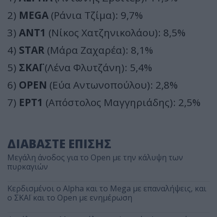
2)
MEGA
(Ράνια Τζίμα): 9,7%
3)
ΑΝΤ1
(Νίκος Χατζηνικολάου): 8,5%
4)
STAR
(Μάρα Ζαχαρέα): 8,1%
5)
ΣΚΑΪ
(Λένα Φλυτζάνη): 5,4%
6)
OPEN
(Εύα Αντωνοπούλου): 2,8%
7)
ΕΡΤ1
(Απόστολος Μαγγηριάδης): 2,5%
ΔΙΑΒΑΣΤΕ ΕΠΙΣΗΣ
Μεγάλη άνοδος για το Open με την κάλυψη των
πυρκαγιών
Κερδισμένοι ο Alpha και το Mega με επαναλήψεις, και
ο ΣΚΑΪ και το Open με ενημέρωση