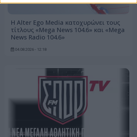
Η Alter Ego Media κατοχυρώνει τους
τίτλους «Mega News 104.6» και «Mega
News Radio 104.6»
04.08.2026 - 12:18