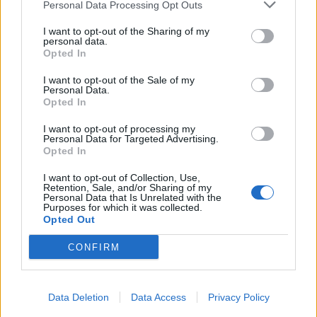
Personal Data Processing Opt Outs
I want to opt-out of the Sharing of my
personal data.
Opted In
Αυτός είναι (μέχρι τώρα) ο χάρτης
I want to opt-out of the Sale of my
συχνοτήτων ραδιοφώνων στην
Personal Data.
Αττική
Opted In
I want to opt-out of processing my
03.08.2026 - 11:15
Personal Data for Targeted Advertising.
Opted In
I want to opt-out of Collection, Use,
Retention, Sale, and/or Sharing of my
Personal Data that Is Unrelated with the
Purposes for which it was collected.
Opted Out
CONFIRM
Data Deletion
Data Access
Privacy Policy