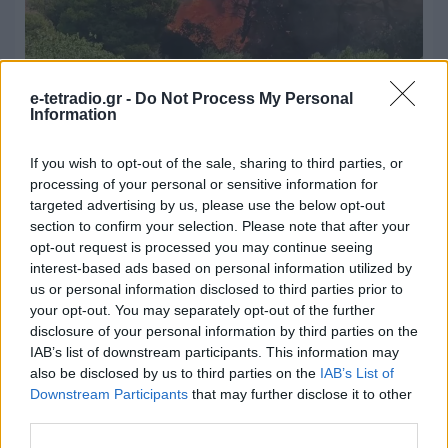
e-tetradio.gr -
Do Not Process My Personal
Information
Το «ΕΡΤnews Radio 105.8», το Πρώτο
Πρόγραμμα δηλαδή, στις επάλξεις
If you wish to opt-out of the sale, sharing to third parties, or
processing of your personal or sensitive information for
targeted advertising by us, please use the below opt-out
02.08.2026 - 19:01
section to confirm your selection. Please note that after your
opt-out request is processed you may continue seeing
interest-based ads based on personal information utilized by
us or personal information disclosed to third parties prior to
your opt-out. You may separately opt-out of the further
disclosure of your personal information by third parties on the
IAB’s list of downstream participants. This information may
also be disclosed by us to third parties on the
IAB’s List of
Downstream Participants
that may further disclose it to other
third parties.