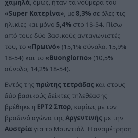
χαμηλά
, όμως, ήταν τα νούμερα του
«Super Κατερίνα»
, με
8,3%
σε όλες τις
ηλικίες και μόνο
5,4%
στο 18-54. Πίσω
από τους δύο βασικούς ανταγωνιστές
του, το
«Πρωινό»
(15,1% σύνολο, 15,9%
18-54) και το
«Buongiorno»
(10,5%
σύνολο, 14,2% 18-54).
Εντός της
πρώτης τετράδας
και στους
δύο βασικούς δείκτες τηλεθέασης
βρέθηκε η
ΕΡΤ2 Σπορ
, κυρίως με τον
βραδινό αγώνα της
Αργεντινής
με την
Αυστρία
για το Μουντιάλ. Η αναμέτρηση