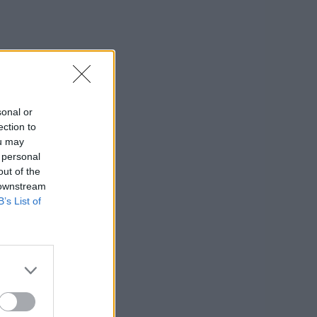
sonal or
ection to
ou may
 personal
out of the
 downstream
B’s List of