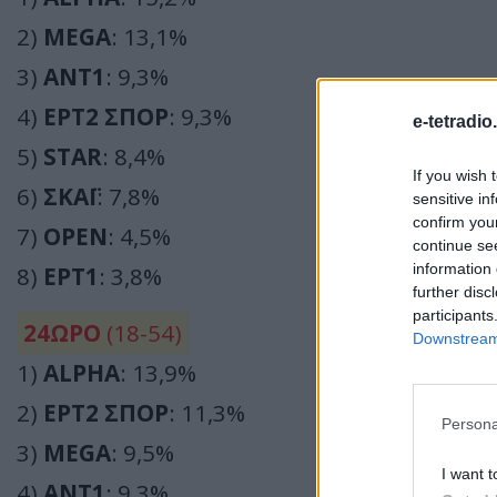
2)
MEGA
: 13,1%
3)
ΑΝΤ1
: 9,3%
4)
ΕΡΤ2 ΣΠΟΡ
: 9,3%
e-tetradio
5)
STAR
: 8,4%
If you wish 
6)
ΣΚΑΪ
: 7,8%
sensitive in
confirm you
7)
OPEN
: 4,5%
continue se
information 
8)
ΕΡΤ1
: 3,8%
further disc
participants
24ΩΡΟ
(18-54)
Downstream 
1)
ALPHA
: 13,9%
2)
ΕΡΤ2 ΣΠΟΡ
: 11,3%
Persona
3)
MEGA
: 9,5%
I want t
4)
ΑΝΤ1
: 9,3%