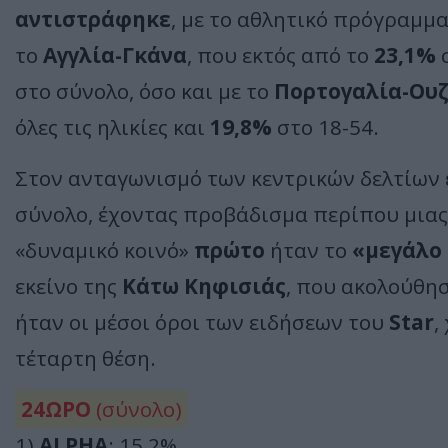
αντιστράφηκε
, με το αθλητικό πρόγραμμα
το
Αγγλία-Γκάνα
, που εκτός από το
23,1%
σ
στο σύνολο, όσο και με το
Πορτογαλία-Ου
όλες τις ηλικίες και
19,8%
στο 18-54.
Στον ανταγωνισμό των κεντρικών δελτίων
σύνολο, έχοντας προβάδισμα περίπου μιας
«δυναμικό κοινό»
πρώτο
ήταν το
«μεγάλο
εκείνο της
Κάτω Κηφισιάς
, που ακολούθη
ήταν οι μέσοι όροι των ειδήσεων του
Star
,
τέταρτη θέση.
24ΩΡΟ
(σύνολο)
1)
ALPHA
: 15,2%