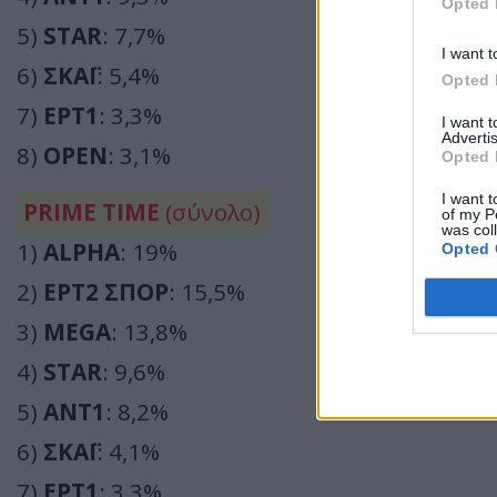
Opted 
5)
STAR
: 7,7%
I want t
6)
ΣΚΑΪ
: 5,4%
Opted 
7)
ΕΡΤ1
: 3,3%
I want 
Advertis
8)
OPEN
: 3,1%
Opted 
I want t
PRIME TIME
(σύνολο)
of my P
was col
1)
ALPHA
: 19%
Opted 
2)
ΕΡΤ2 ΣΠΟΡ
: 15,5%
3)
MEGA
: 13,8%
4)
STAR
: 9,6%
5)
ΑΝΤ1
: 8,2%
6)
ΣΚΑΪ
: 4,1%
7)
ΕΡΤ1
: 3,3%