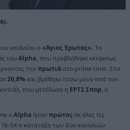
6).
του «αυλαία» ο
«Άγιος Έρωτας»
. Το
άς του
Alpha
, που προβλήθηκε εκτάκτως
ίρνοντας την
πρωτιά
στο prime time. Στο
ωσε
20,8%
και βρέθηκε πίσω μόνο από τον
υντιάλ, που μετέδωσε η
ΕΡΤ2 Σπορ
, ο
ime ο
Alpha
ήταν
πρώτος
σε όλες τις
ο 18-54 η κατάταξη των δύο καναλιών