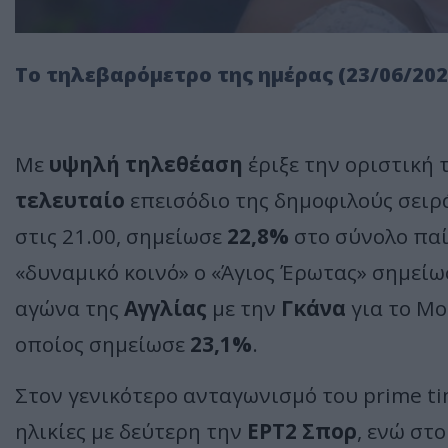
Το τηλεβαρόμετρο της ημέρας (23/06/202
Με
υψηλή τηλεθέαση
έριξε την οριστική 
τελευταίο
επεισόδιο της δημοφιλούς σειρ
στις 21.00, σημείωσε
22,8%
στο σύνολο πα
«δυναμικό κοινό» ο «Άγιος Έρωτας» σημεί
αγώνα της
Αγγλίας
με την
Γκάνα
για το Μο
οποίος σημείωσε
23,1%
.
Στον γενικότερο ανταγωνισμό του prime t
ηλικίες με δεύτερη την
ΕΡΤ2 Σπορ
, ενώ στ