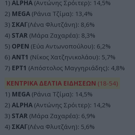
1)
ALPHA
(Αντώνης Σρόιτερ): 14,5%
2)
MEGA
(Ράνια Τζίμα): 13,4%
3)
ΣΚΑΪ
(Λένα Φλυτζάνη): 8,6%
4)
STAR
(Μάρα Ζαχαρέα): 8,3%
5)
OPEN
(Εύα Αντωνοπούλου): 6,2%
6)
ΑΝΤ1
(Νίκος Χατζηνικολάου): 5,7%
7)
ΕΡΤ1
(Απόστολος Μαγγηριάδης): 4,8%
ΚΕΝΤΡΙΚΑ ΔΕΛΤΙΑ ΕΙΔΗΣΕΩΝ
(18-54)
1)
MEGA
(Ράνια Τζίμα): 14,5%
2)
ALPHA
(Αντώνης Σρόιτερ): 14,2%
3)
STAR
(Μάρα Ζαχαρέα): 6,9%
4)
ΣΚΑΪ
(Λένα Φλυτζάνη): 5,6%