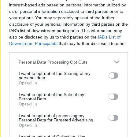
interest-based ads based on personal information utilized by
Στεκόμαστε στο πλευρό του Μανώλη
us or personal information disclosed to third parties prior to
Μητσιά και κάθε ερμηνευτή
your opt-out. You may separately opt-out of the further
disclosure of your personal information by third parties on the
IAB’s list of downstream participants. This information may
29.07.2026 - 18:31
also be disclosed by us to third parties on the
IAB’s List of
Downstream Participants
that may further disclose it to other
third parties.
Personal Data Processing Opt Outs
I want to opt-out of the Sharing of my
personal data.
Opted In
I want to opt-out of the Sale of my
Personal Data.
Opted In
I want to opt-out of processing my
Personal Data for Targeted Advertising.
Opted In
25 νέους δημοσιογράφους προσέλαβε
I want to opt-out of Collection, Use,