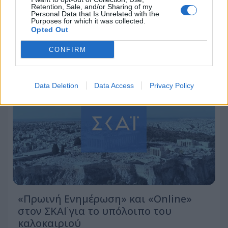
το ΑΠΕ-ΜΠΕ
Retention, Sale, and/or Sharing of my
Personal Data that Is Unrelated with the
Purposes for which it was collected.
04.08.2026 - 11:22
Opted Out
CONFIRM
Data Deletion
Data Access
Privacy Policy
«Πρωινή Ενημέρωση» και «Online»
στον ΣΚΑΪ για το υπόλοιπο του
καλοκαιριού