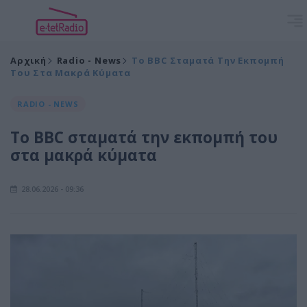
Αρχική
Radio - News
Το BBC Σταματά Την Εκπομπή
Του Στα Μακρά Κύματα
RADIO - NEWS
Το BBC σταματά την εκπομπή του
στα μακρά κύματα
28.06.2026 - 09:36