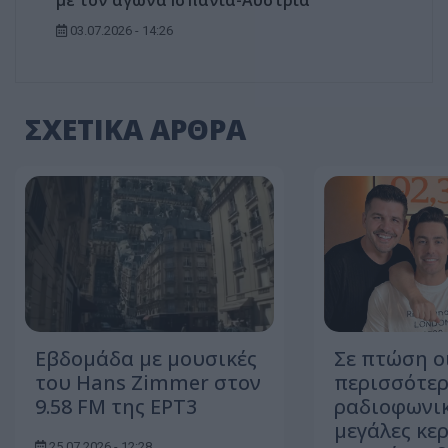
με τον αγώνα Ισπανία-Αυστρία
03.07.2026 - 14:26
ΣΧΕΤΙΚΑ ΑΡΘΡΑ
Εβδομάδα με μουσικές
Σε πτώση ο
του Hans Zimmer στον
περισσότερ
9.58 FM της ΕΡΤ3
ραδιοφωνικ
μεγάλες κερ
25.07.2026 - 12:28