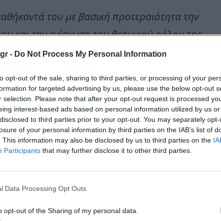
καθήκοντά του με βασική προτεραιότητα την
υ και την ενίσχυση του θεσμικού ρόλου της
ΕΙΗΕΑ
.
«Στο πλαίσιο αυτό, θα συνεχίσει και θα
.gr -
Do Not Process My Personal Information
ν Πολιτεία και τους αρμόδιους θεσμικούς φορείς,
to opt-out of the sale, sharing to third parties, or processing of your per
σιμότητα του κλάδου των εφημερίδων, σε μια
formation for targeted advertising by us, please use the below opt-out s
r selection. Please note that after your opt-out request is processed y
ημέρωσης. Αξίζει να σημειωθεί ότι για πρώτη
eing interest-based ads based on personal information utilized by us or
disclosed to third parties prior to your opt-out. You may separately opt-
ιοικητικό Συμβούλιο εκπροσωπούνται όλες οι
losure of your personal information by third parties on the IAB’s list of
ημερίδων»
.
. This information may also be disclosed by us to third parties on the
IA
Participants
that may further disclose it to other third parties.
ια των εφημερίδων.
l Data Processing Opt Outs
o opt-out of the Sharing of my personal data.