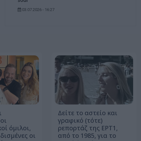
soul
03.07.2026 - 16:27
ι
Δείτε τo αστείο και
οι
γραφικό (τότε)
οί όμιλοι,
ρεπορτάζ της ΕΡΤ1,
δισμένες οι
από το 1985, για το