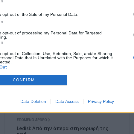
In
 Επίδαυρο
o opt-out of the Sale of my Personal Data.
In
κο» στο Open
to opt-out of processing my Personal Data for Targeted
ing.
In
o opt-out of Collection, Use, Retention, Sale, and/or Sharing
οακουστικό υλικό στην ΕΡΤ
ersonal Data that Is Unrelated with the Purposes for which it
lected.
Out
μνό, εργατικό και με πολλές ευαισθησίες κορίτσι»
CONFIRM
Data Deletion
Data Access
Privacy Policy
ΕΠΌΜΕΝΟ ΆΡΘΡΟ
Ledisi: Από την όπερα στη κορυφή της