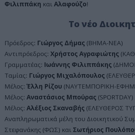
Φιλιππάκη
και
Αλαφούζο
!
Το νέο Διοικη
Πρόεδρος:
Γιώργος Δήμας
(ΒΗΜΑ-ΝΕΑ)
Αντιπρόεδρος:
Χρήστος Αγραφιώτης
(ΚΑΘ
Γραμματέας:
Ιωάννης Φιλιππάκης
(ΔΗΜΟΚ
Ταμίας:
Γιώργος Μιχαλόπουλος
(ΕΛΕΥΘΕΡ
Μέλος:
Έλλη Ρίζου
(ΝΑΥΤΕΜΠΟΡΙΚΗ-ΕΦΗΜ
Μέλος:
Αναστάσιος Μπούρας
(SPORTDAY)
Μέλος:
Αλέξιος Σκαναβής
(ΕΛΕΥΘΕΡΟΣ ΤΥ
Αναπληρωματικά μέλη του Διοικητικού Συμ
Στεφανάκης (ΦΩΣ) και
Σωτήριος Πουλόπο