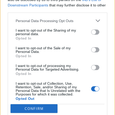
Downstream Participants
that may further disclose it to other
third parties.
Personal Data Processing Opt Outs
I want to opt-out of the Sharing of my
personal data.
Opted In
I want to opt-out of the Sale of my
Κερδισμένοι ο Alpha και το Mega με
Personal Data.
επαναλήψεις, και ο ΣΚΑΪ και το Open
Opted In
με ενημέρωση
I want to opt-out of processing my
Personal Data for Targeted Advertising.
27.07.2026 - 16:15
Opted In
I want to opt-out of Collection, Use,
Retention, Sale, and/or Sharing of my
Personal Data that Is Unrelated with the
Purposes for which it was collected.
Opted Out
CONFIRM