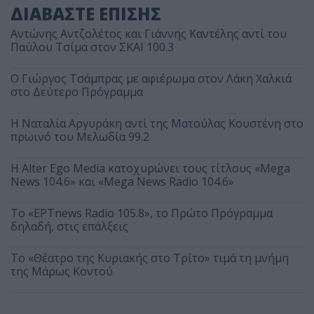
ΔΙΑΒΑΣΤΕ ΕΠΙΣΗΣ
Αντώνης Αντζολέτος και Γιάννης Καντέλης αντί του
Παύλου Τσίμα στον ΣΚΑΪ 100.3
O Γιώργος Τσάμπρας με αφιέρωμα στον Λάκη Χαλκιά
στο Δεύτερο Πρόγραμμα
Η Ναταλία Αργυράκη αντί της Ματούλας Κουστένη στο
πρωινό του Μελωδία 99.2
Η Alter Ego Media κατοχυρώνει τους τίτλους «Mega
News 104.6» και «Mega News Radio 104.6»
Το «ΕΡΤnews Radio 105.8», το Πρώτο Πρόγραμμα
δηλαδή, στις επάλξεις
Το «Θέατρο της Κυριακής στο Τρίτο» τιμά τη μνήμη
της Μάρως Κοντού