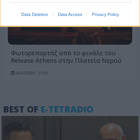
Data Deletion
Data Access
Privacy Policy
Φωτορεπορτάζ από το φινάλε του
Release Athens στην Πλατεία Νερού
26.07.2026 - 11:35
BEST OF
E-TETRADIO