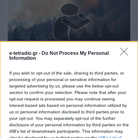
e-tetradio.gr -
Do Not Process My Personal
Information
Το εθνικό τραύμα των πυρκαγιών και
η αθέατη παρανομία της τηλεοπτικής
If you wish to opt-out of the sale, sharing to third parties, or
processing of your personal or sensitive information for
κάλυψης
targeted advertising by us, please use the below opt-out
section to confirm your selection. Please note that after your
05.08.2026 - 18:24
opt-out request is processed you may continue seeing
interest-based ads based on personal information utilized by
us or personal information disclosed to third parties prior to
your opt-out. You may separately opt-out of the further
disclosure of your personal information by third parties on the
IAB’s list of downstream participants. This information may
also be disclosed by us to third parties on the
IAB’s List of