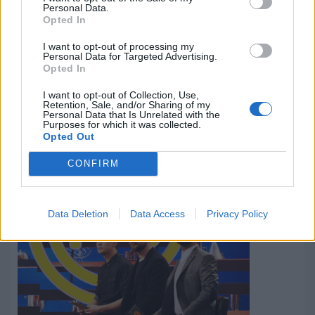
Personal Data.
Opted In
I want to opt-out of processing my
Personal Data for Targeted Advertising.
Opted In
I want to opt-out of Collection, Use,
Retention, Sale, and/or Sharing of my
Personal Data that Is Unrelated with the
Το τηλεβαρόμετρο του ΠΣΚ (06-08/03)
Purposes for which it was collected.
Opted Out
09.03.2020 - 17:41
CONFIRM
ΔΙΑΒΆΣΤΕ ΠΕΡΙΣΣΌΤΕΡΑ
Data Deletion
Data Access
Privacy Policy