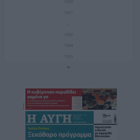
1320
1321
...
1333
1334
1335