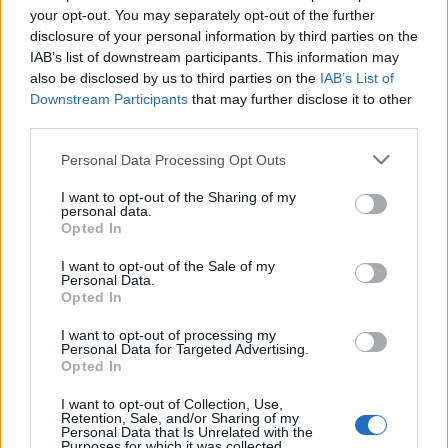
your opt-out. You may separately opt-out of the further
disclosure of your personal information by third parties on the
IAB’s list of downstream participants. This information may
also be disclosed by us to third parties on the
IAB’s List of
R.I.P.
Downstream Participants
that may further disclose it to other
11.06.2009 - 06:01
third parties.
ΔΙΑΒΆΣΤΕ ΠΕΡΙΣΣΌΤΕΡΑ
Personal Data Processing Opt Outs
I want to opt-out of the Sharing of my
personal data.
Opted In
I want to opt-out of the Sale of my
Personal Data.
Opted In
I want to opt-out of processing my
Personal Data for Targeted Advertising.
Opted In
I want to opt-out of Collection, Use,
Αλλαγές στο CITY 99,5
Retention, Sale, and/or Sharing of my
Personal Data that Is Unrelated with the
09.06.2009 - 11:28
Purposes for which it was collected.