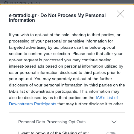
30.07.2026 - 16:40
Ο Στάθης Τσαγκαρουσιάνος για την Lifo τα χρόνια
e-tetradio.gr -
Do Not Process My Personal
του ΣΥΡΙΖΑ
Information
If you wish to opt-out of the sale, sharing to third parties, or
processing of your personal or sensitive information for
targeted advertising by us, please use the below opt-out
section to confirm your selection. Please note that after your
opt-out request is processed you may continue seeing
interest-based ads based on personal information utilized by
us or personal information disclosed to third parties prior to
your opt-out. You may separately opt-out of the further
disclosure of your personal information by third parties on the
IAB’s list of downstream participants. This information may
also be disclosed by us to third parties on the
IAB’s List of
Downstream Participants
that may further disclose it to other
third parties.
SHOTS
Personal Data Processing Opt Outs
30.07.2026 - 12:30
Αφιέρωμα «Έγκλημα και Τιμωρία» στο ERTflix με
I want to opt-out of the Sharing of my