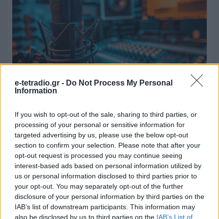
e-tetradio.gr -
Do Not Process My Personal
Information
ΕΙΙΡΑ εναντίον Υπουργείου
Πολιτισμού για τα πνευματικά
If you wish to opt-out of the sale, sharing to third parties, or
δικαιώματα
processing of your personal or sensitive information for
targeted advertising by us, please use the below opt-out
section to confirm your selection. Please note that after your
28.07.2026 - 18:05
opt-out request is processed you may continue seeing
interest-based ads based on personal information utilized by
us or personal information disclosed to third parties prior to
your opt-out. You may separately opt-out of the further
disclosure of your personal information by third parties on the
IAB’s list of downstream participants. This information may
also be disclosed by us to third parties on the
IAB’s List of