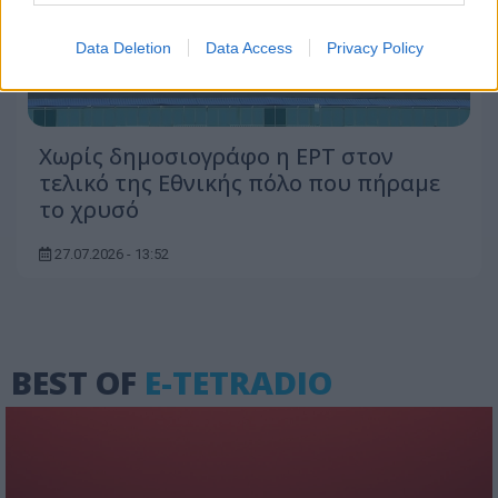
Data Deletion
Data Access
Privacy Policy
Χωρίς δημοσιογράφο η ΕΡΤ στον
τελικό της Εθνικής πόλο που πήραμε
το χρυσό
27.07.2026 - 13:52
BEST OF
E-TETRADIO