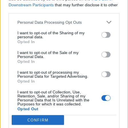
Downstream Participants
that may further disclose it to other
third parties.
Personal Data Processing Opt Outs
I want to opt-out of the Sharing of my
personal data.
Opted In
«Εκτός Γηπέδου» στο Action 24 με τη
I want to opt-out of the Sale of my
Personal Data.
Βιργινία Δικαιούλια
Opted In
30.07.2026 - 15:42
I want to opt-out of processing my
Personal Data for Targeted Advertising.
Opted In
I want to opt-out of Collection, Use,
Retention, Sale, and/or Sharing of my
Personal Data that Is Unrelated with the
Purposes for which it was collected.
Opted Out
CONFIRM