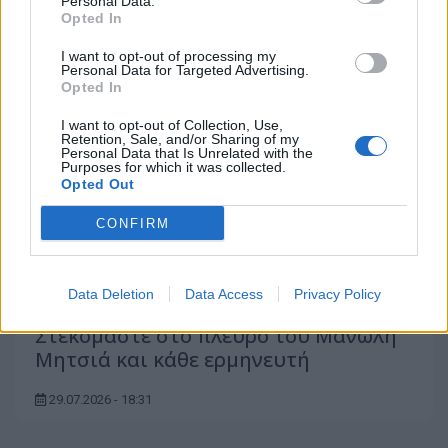
Personal Data.
Opted In
I want to opt-out of processing my
Personal Data for Targeted Advertising.
Opted In
I want to opt-out of Collection, Use,
Retention, Sale, and/or Sharing of my
Personal Data that Is Unrelated with the
Purposes for which it was collected.
Opted Out
CONFIRM
Data Deletion
Data Access
Privacy Policy
Στεκόμαστε στο πλευρό του Μανώλη
Μητσιά και κάθε ερμηνευτή
29.07.2026 - 18:31