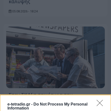
κάλυψης
05.08.2026 - 18:24
Στον ΣΚΑΪ η ταινία για την
Washington Post και τα περίφημα
e-tetradio.gr -
Do Not Process My Personal
Pentagon Papers
Information