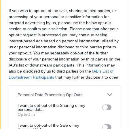
27.07.2026 - 18:31
If you wish to opt-out of the sale, sharing to third parties, or
processing of your personal or sensitive information for
targeted advertising by us, please use the below opt-out
section to confirm your selection. Please note that after your
opt-out request is processed you may continue seeing
interest-based ads based on personal information utilized by
us or personal information disclosed to third parties prior to
your opt-out. You may separately opt-out of the further
disclosure of your personal information by third parties on the
IAB’s list of downstream participants. This information may
also be disclosed by us to third parties on the
IAB’s List of
Downstream Participants
that may further disclose it to other
third parties.
Personal Data Processing Opt Outs
Ο πρώτος ΠτΔ της Μεταπολίτευσης,
I want to opt-out of the Sharing of my
Μιχαήλ Στασινόπουλος, στον
personal data.
Opted In
«Νυχτερινό Επισκέπτη» της ΕΡΤ
I want to opt-out of the Sale of my
24.07.2026 - 11:07