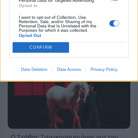
Personal Data for Targeted Advertising.
Η κρίση ταυτότητας στα Μέσα
Opted In
Μαζικής Ενημέρωσης και οι λόγοι που
I want to opt-out of Collection, Use,
το κοινό μεταναστεύει διαρκώς
Retention, Sale, and/or Sharing of my
Personal Data that Is Unrelated with the
Purposes for which it was collected.
27.07.2026 - 13:40
Opted Out
CONFIRM
Data Deletion
Data Access
Privacy Policy
Ο Στάθης Τσαγκαρουσιάνος για την