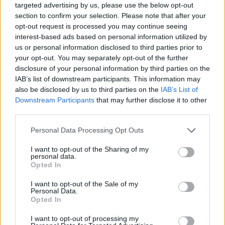
targeted advertising by us, please use the below opt-out
section to confirm your selection. Please note that after your
Δείτε τo αστείο και γραφικό (τότε)
opt-out request is processed you may continue seeing
ρεπορτάζ της ΕΡΤ1, από το 1985, για
interest-based ads based on personal information utilized by
το «Rock in Athens»
us or personal information disclosed to third parties prior to
your opt-out. You may separately opt-out of the further
26.07.2026 - 09:56
disclosure of your personal information by third parties on the
IAB’s list of downstream participants. This information may
also be disclosed by us to third parties on the
IAB’s List of
Downstream Participants
that may further disclose it to other
third parties.
Personal Data Processing Opt Outs
I want to opt-out of the Sharing of my
personal data.
Opted In
I want to opt-out of the Sale of my
Personal Data.
Opted In
I want to opt-out of processing my