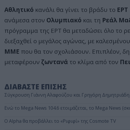
Αθλητικό
κανάλι θα γίνει το βράδυ το
ΕΡΤ
ανάμεσα στον
Ολυμπιακό
και τη
Ρεάλ Μα
πρόγραμμα της ΕΡΤ θα μεταδώσει όλο το ρ
διεξαχθεί ο μεγάλος αγώνας, με καλεσμέν
ΜΜΕ
που θα τον σχολιάσουν. Επιπλέον, δ
μεταφέρουν
ζωντανά
το κλίμα από τον
Πε
ΔΙΑΒΑΣΤΕ ΕΠΙΣΗΣ
Σύγκρουση Γιάννη Αλαφούζου και Γρηγόρη Δημητριάδη
Ενώ το Mega News 104.6 ετοιμάζεται, το Mega News (σκέ
Ο Alpha θα προβάλλει το «Ριφιφί» της Cosmote TV