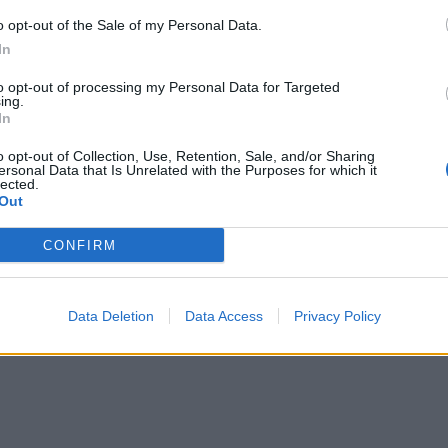
o opt-out of the Sale of my Personal Data.
In
to opt-out of processing my Personal Data for Targeted
ing.
In
o opt-out of Collection, Use, Retention, Sale, and/or Sharing
ersonal Data that Is Unrelated with the Purposes for which it
 από τα
Τέλος σεζόν για τα
lected.
Out
κά 90.1 η
«Σάουντρακς» του
εράκη
Ελληνικού 93.2 με
CONFIRM
αφιέρωμα στον Κώστα
7
Λειβαδά
Data Deletion
Data Access
Privacy Policy
23.07.2026 - 13:00