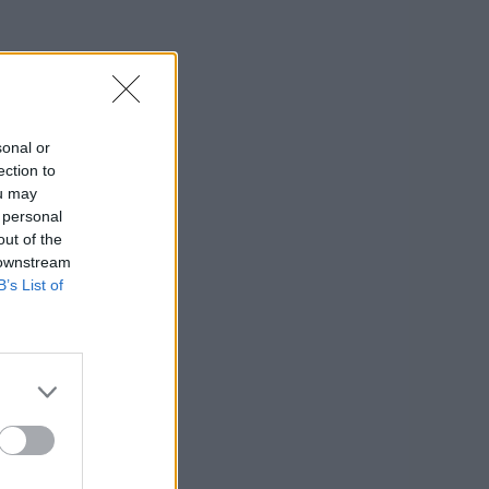
sonal or
ection to
ou may
 personal
out of the
 downstream
B’s List of