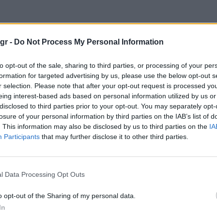
.gr -
Do Not Process My Personal Information
to opt-out of the sale, sharing to third parties, or processing of your per
formation for targeted advertising by us, please use the below opt-out s
r selection. Please note that after your opt-out request is processed y
eing interest-based ads based on personal information utilized by us or
disclosed to third parties prior to your opt-out. You may separately opt-
losure of your personal information by third parties on the IAB’s list of
Τσάμπρας
ZAMNA x PRIMER: Ο
. This information may also be disclosed by us to third parties on the
IA
α στον
λόγος που χιλιάδες
Participants
that may further disclose it to other third parties.
ά στο
άνθρωποι θα
ρόγραμμα
ταξιδέψουν φέτος
στην Αθήνα
l Data Processing Opt Outs
7
22.07.2026 - 13:31
o opt-out of the Sharing of my personal data.
In