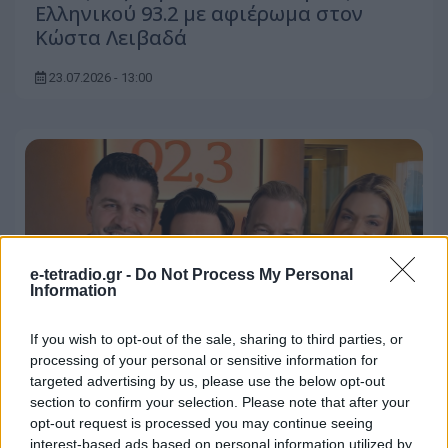
Ελληνικού 93.2 με αφιέρωμα στον
Κώστα Λειβαδά
23.07.2026 - 13:00
e-tetradio.gr -
Do Not Process My Personal
Information
If you wish to opt-out of the sale, sharing to third parties, or
processing of your personal or sensitive information for
targeted advertising by us, please use the below opt-out
section to confirm your selection. Please note that after your
Σε πτώση οι περισσότεροι
opt-out request is processed you may continue seeing
ραδιοφωνικοί όμιλοι, μεγάλες
interest-based ads based on personal information utilized by