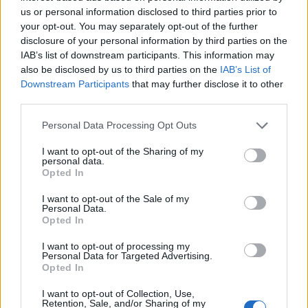
κερδισμένες οι Αττικές Εκδόσεις
us or personal information disclosed to third parties prior to
your opt-out. You may separately opt-out of the further
29.07.2026 - 08:26
disclosure of your personal information by third parties on the
IAB’s list of downstream participants. This information may
also be disclosed by us to third parties on the
IAB’s List of
Downstream Participants
that may further disclose it to other
third parties.
Personal Data Processing Opt Outs
I want to opt-out of the Sharing of my
personal data.
Opted In
I want to opt-out of the Sale of my
Personal Data.
Opted In
I want to opt-out of processing my
Personal Data for Targeted Advertising.
ZAMNA x PRIMER: Ο λόγος που
Opted In
χιλιάδες άνθρωποι θα ταξιδέψουν
I want to opt-out of Collection, Use,
φέτος στην Αθήνα
Retention, Sale, and/or Sharing of my