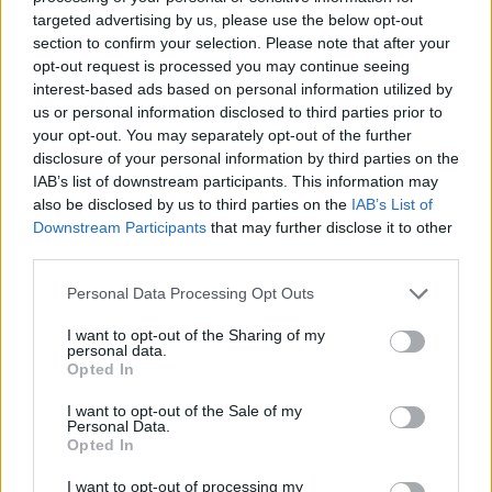
targeted advertising by us, please use the below opt-out
section to confirm your selection. Please note that after your
opt-out request is processed you may continue seeing
Αφιέρωμα «Έγκλημα και Τιμωρία» στο
interest-based ads based on personal information utilized by
ERTflix με αληθινές ιστορίες
us or personal information disclosed to third parties prior to
εγκλημάτων
your opt-out. You may separately opt-out of the further
disclosure of your personal information by third parties on the
30.07.2026 - 12:30
IAB’s list of downstream participants. This information may
also be disclosed by us to third parties on the
IAB’s List of
Downstream Participants
that may further disclose it to other
third parties.
Personal Data Processing Opt Outs
I want to opt-out of the Sharing of my
personal data.
Opted In
I want to opt-out of the Sale of my
Personal Data.
Opted In
I want to opt-out of processing my