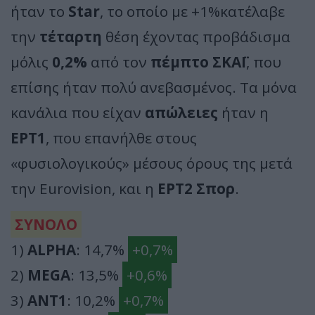
ήταν το
Star
, το οποίο με +1%κατέλαβε
την
τέταρτη
θέση έχοντας προβάδισμα
μόλις
0,2%
από τον
πέμπτο ΣΚΑΪ
, που
επίσης ήταν πολύ ανεβασμένος. Τα μόνα
κανάλια που είχαν
απώλειες
ήταν η
ΕΡΤ1
, που επανήλθε στους
«φυσιολογικούς» μέσους όρους της μετά
την Eurovision, και η
ΕΡΤ2 Σπορ
.
ΣΥΝΟΛΟ
1)
ALPHA
: 14,7%
+0,7%
2)
MEGA
: 13,5%
+0,6%
3)
ΑΝΤ1
: 10,2%
+0,7%