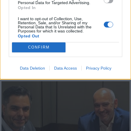
Personal Data for Targeted Advertising.
Opted In
Χωρίς δημοσιογράφο η ΕΡΤ στον
I want to opt-out of Collection, Use,
τελικό της Εθνικής πόλο που πήραμε
Retention, Sale, and/or Sharing of my
Personal Data that Is Unrelated with the
το χρυσό
Purposes for which it was collected.
Opted Out
27.07.2026 - 13:52
CONFIRM
Data Deletion
Data Access
Privacy Policy
BEST OF
E-TETRADIO