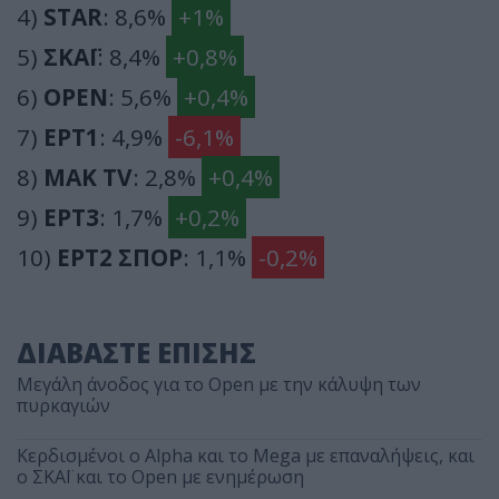
4)
STAR
: 8,6%
+1%
5)
ΣΚΑΪ
: 8,4%
+0,8%
6)
OPEN
: 5,6%
+0,4%
7)
ΕΡΤ1
: 4,9%
-6,1%
8)
ΜΑΚ TV
: 2,8%
+0,4%
9)
ΕΡΤ3
: 1,7%
+0,2%
10)
ΕΡΤ2 ΣΠΟΡ
: 1,1%
-0,2%
ΔΙΑΒΑΣΤΕ ΕΠΙΣΗΣ
Μεγάλη άνοδος για το Open με την κάλυψη των
πυρκαγιών
Κερδισμένοι ο Alpha και το Mega με επαναλήψεις, και
ο ΣΚΑΪ και το Open με ενημέρωση