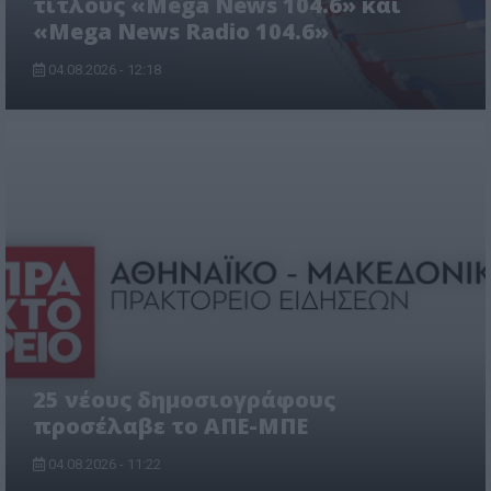
τίτλους «Mega News 104.6» και
«Mega News Radio 104.6»
04.08.2026 - 12:18
25 νέους δημοσιογράφους
προσέλαβε το ΑΠΕ-ΜΠΕ
04.08.2026 - 11:22