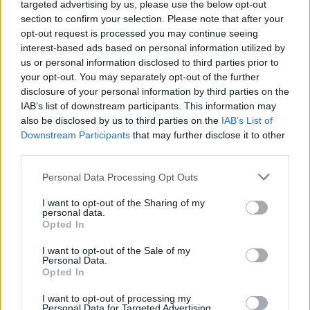
targeted advertising by us, please use the below opt-out
section to confirm your selection. Please note that after your
opt-out request is processed you may continue seeing
interest-based ads based on personal information utilized by
us or personal information disclosed to third parties prior to
your opt-out. You may separately opt-out of the further
25 νέους δημοσιογράφους προσέλαβε
disclosure of your personal information by third parties on the
το ΑΠΕ-ΜΠΕ
IAB’s list of downstream participants. This information may
also be disclosed by us to third parties on the
IAB’s List of
04.08.2026 - 11:22
Downstream Participants
that may further disclose it to other
third parties.
Personal Data Processing Opt Outs
I want to opt-out of the Sharing of my
personal data.
Opted In
I want to opt-out of the Sale of my
Personal Data.
Opted In
I want to opt-out of processing my
Personal Data for Targeted Advertising.