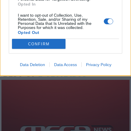
Opted In
I want to opt-out of Collection, Use,
Retention, Sale, and/or Sharing of my
Στον ΣΚΑΪ το Super Cup ανάμεσα στην
Personal Data that Is Unrelated with the
ΑΕΚ και τον ΟΦΗ
Purposes for which it was collected.
Opted Out
02.08.2026 - 15:05
CONFIRM
Data Deletion
Data Access
Privacy Policy
BEST OF
E-TETRADIO