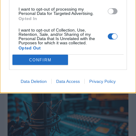
I want to opt-out of processing my
Personal Data for Targeted Advertising.
Opted In
Το εθνικό τραύμα των πυρκαγιών και
η αθέατη παρανομία της τηλεοπτικής
I want to opt-out of Collection, Use,
Retention, Sale, and/or Sharing of my
κάλυψης
Personal Data that Is Unrelated with the
Purposes for which it was collected.
Opted Out
05.08.2026 - 18:24
CONFIRM
Data Deletion
Data Access
Privacy Policy