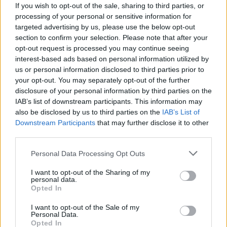
If you wish to opt-out of the sale, sharing to third parties, or
processing of your personal or sensitive information for
targeted advertising by us, please use the below opt-out
section to confirm your selection. Please note that after your
opt-out request is processed you may continue seeing
interest-based ads based on personal information utilized by
«Εκτός Γηπέδου» στο Action 24 με τη
us or personal information disclosed to third parties prior to
Βιργινία Δικαιούλια
your opt-out. You may separately opt-out of the further
disclosure of your personal information by third parties on the
30.07.2026 - 15:42
IAB’s list of downstream participants. This information may
also be disclosed by us to third parties on the
IAB’s List of
Downstream Participants
that may further disclose it to other
third parties.
Personal Data Processing Opt Outs
I want to opt-out of the Sharing of my
personal data.
Opted In
I want to opt-out of the Sale of my
Personal Data.
Opted In