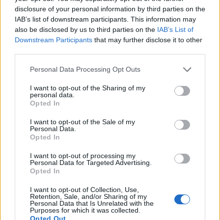
disclosure of your personal information by third parties on the
IAB’s list of downstream participants. This information may
also be disclosed by us to third parties on the
IAB’s List of
Αφιέρωμα «Έγκλημα και Τιμωρία» στο
Downstream Participants
that may further disclose it to other
ERTflix με αληθινές ιστορίες
third parties.
εγκλημάτων
Personal Data Processing Opt Outs
30.07.2026 - 12:30
I want to opt-out of the Sharing of my
personal data.
Opted In
I want to opt-out of the Sale of my
Personal Data.
Opted In
I want to opt-out of processing my
Personal Data for Targeted Advertising.
Opted In
I want to opt-out of Collection, Use,
Retention, Sale, and/or Sharing of my
Personal Data that Is Unrelated with the
Purposes for which it was collected.
Opted Out