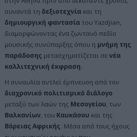
στην Αθήνα πριν από δεκαπέντε χρόνια,
συναντά τη
δεξιοτεχνία
και τη
δημιουργική φαντασία
του Yazdjian,
διαμορφώνοντας ένα ζωντανό πεδίο
μουσικής συνύπαρξης όπου η
μνήμη της
παράδοσης
μετασχηματίζεται σε
νέα
καλλιτεχνική έκφραση
.
Η συναυλία αντλεί έμπνευση από τον
διαχρονικό πολιτισμικό διάλογο
μεταξύ των λαών της
Μεσογείου
, των
Βαλκανίων
, του
Καυκάσου
και της
Βόρειας Αφρικής
. Μέσα από τους ήχους