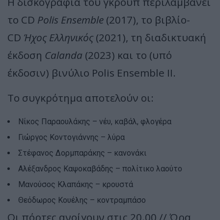
Η δισκογραφία του γκρουπ περιλαμβάνει
το CD
Polis Ensemble
(2017), το βιβλίο-
CD
Ήχος Ελληνικός
(2021), τη διαδικτυακή
έκδοση
Calanda
(2023) και το (υπό
έκδοσιν) βινύλιο Polis Ensemble II.
Το συγκρότημα αποτελούν οι:
Νίκος Παραουλάκης – νέυ, καβάλ, φλογέρα
Γιώργος Κοντογιάννης – λύρα
Στέφανος Δορμπαράκης – κανονάκι
Αλέξανδρος Καψοκαβάδης – πολίτικο λαούτο
Μανούσος Κλαπάκης – κρουστά
Θεόδωρος Κουέλης – κοντραμπάσο
Οι πόρτες ανοίγουν στις 20.00 // Ώρα