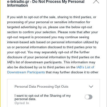
e-tetradio.gr -
Do Not Process My Personal
Information
If you wish to opt-out of the sale, sharing to third parties, or
processing of your personal or sensitive information for
targeted advertising by us, please use the below opt-out
section to confirm your selection. Please note that after your
opt-out request is processed you may continue seeing
interest-based ads based on personal information utilized by
us or personal information disclosed to third parties prior to
your opt-out. You may separately opt-out of the further
disclosure of your personal information by third parties on the
IAB’s list of downstream participants. This information may
also be disclosed by us to third parties on the
IAB’s List of
Το My Radio 104.6 έκανε αίτηση στο
Downstream Participants
that may further disclose it to other
ΕΣΡ για να μετατραπεί σε
third parties.
ενημερωτικό ραδιόφωνο
Personal Data Processing Opt Outs
24.07.2026 - 15:57
I want to opt-out of the Sharing of my
personal data.
Opted In