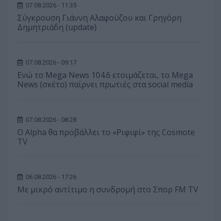
07.08.2026 - 11:35
Σύγκρουση Γιάννη Αλαφούζου και Γρηγόρη
Δημητριάδη (update)
07.08.2026 - 09:17
Ενώ το Mega News 104.6 ετοιμάζεται, το Mega
News (σκέτο) παίρνει πρωτιές στα social media
07.08.2026 - 08:28
Ο Alpha θα προβάλλει το «Ριφιφί» της Cosmote
TV
06.08.2026 - 17:26
Με μικρό αντίτιμο η συνδρομή στο Σπορ FM TV