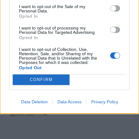
I want to opt-out of the Sale of my
Personal Data.
Opted In
I want to opt-out of processing my
Personal Data for Targeted Advertising.
Opted In
I want to opt-out of Collection, Use,
Retention, Sale, and/or Sharing of my
Personal Data that Is Unrelated with the
Purposes for which it was collected.
Opted Out
CONFIRM
Ποια Ελληνίδα τραγουδίστρια θα
έβγαζε τέτοιο βίντεο, όπως αυτό της
Kacey Musgraves;
Data Deletion
Data Access
Privacy Policy
24.07.2026 - 17:40