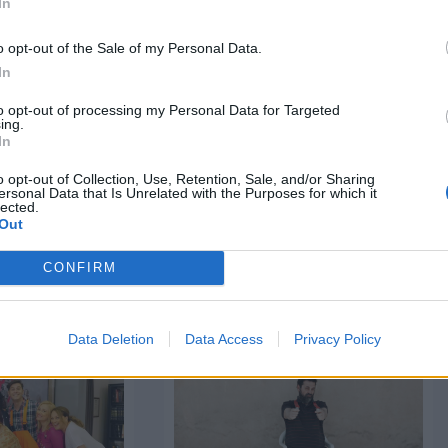
In
o opt-out of the Sale of my Personal Data.
In
to opt-out of processing my Personal Data for Targeted
ing.
In
ΕΠΌΜΕΝΟ ΆΡΘΡΟ
Ετοιμαζόμαστε για τους Armand Hammer
o opt-out of Collection, Use, Retention, Sale, and/or Sharing
στο Gazarte Ground Stage
ersonal Data that Is Unrelated with the Purposes for which it
lected.
03.06.2026 - 21:09
Out
CONFIRM
Data Deletion
Data Access
Privacy Policy