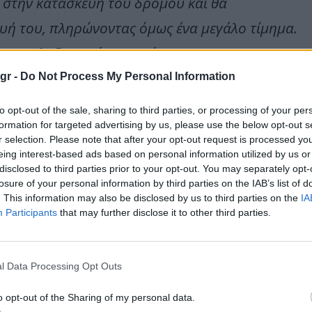
ν στην κατασκευή του δρόμου και θα
υή του, πληρώνοντας όμως ένα μεγάλο τίμημα.
 του αλαζονικού κτηματία.
.gr -
Do Not Process My Personal Information
to opt-out of the sale, sharing to third parties, or processing of your per
formation for targeted advertising by us, please use the below opt-out s
r selection. Please note that after your opt-out request is processed y
eing interest-based ads based on personal information utilized by us or
 Επίδαυρο
disclosed to third parties prior to your opt-out. You may separately opt-
losure of your personal information by third parties on the IAB’s list of
κο» στο Open
. This information may also be disclosed by us to third parties on the
IA
Participants
that may further disclose it to other third parties.
οακουστικό υλικό στην ΕΡΤ
l Data Processing Opt Outs
μνό, εργατικό και με πολλές ευαισθησίες κορίτσι»
o opt-out of the Sharing of my personal data.