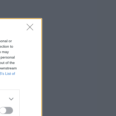
sonal or
ection to
ou may
 personal
out of the
 downstream
B’s List of