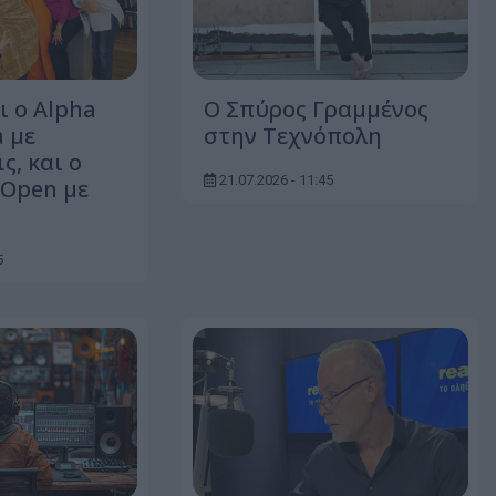
ι ο Alpha
Ο Σπύρος Γραμμένος
a με
στην Τεχνόπολη
ς, και ο
21.07.2026 - 11:45
 Open με
5