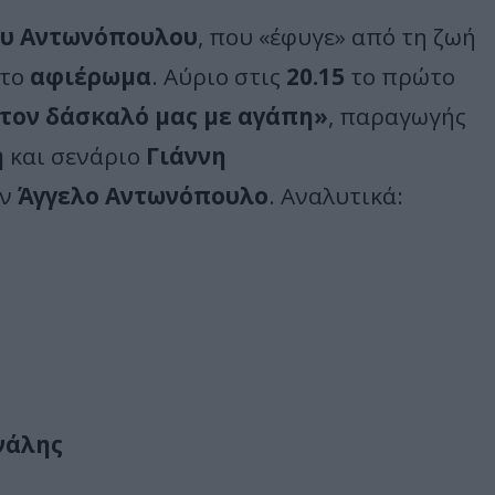
ου Αντωνόπουλου
, που «έφυγε» από τη ζωή
κτο
αφιέρωμα
. Αύριο στις
20.15
το πρώτο
τον δάσκαλό μας με αγάπη»
, παραγωγής
η
και σενάριο
Γιάννη
ον
Άγγελο Αντωνόπουλο
. Αναλυτικά:
νάλης