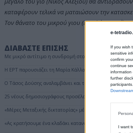
μεγάλο του γιο (Νίκος Αλεξίου) θα αντιδράσου
καταφέρουν τελικά να ματαιώσουν την κατασκε
Τον θάνατο του μικρού γιου (Βασιλάκης Καΐλας)
e-tetradio
ΔΙΑΒΑΣΤΕ ΕΠΙΣΗΣ
If you wish 
sensitive in
Με μικρό αντίτιμο η συνδρομή στο Σπορ FM TV
confirm you
continue se
Η ΕΡΤ παρουσιάζει τη Μαρία Κάλλας ως «Μήδεια» στην
information 
further disc
Ο Τάσος Δούσης αναλαμβάνει και τον «Πιο Αδύναμο Κρί
participants
Downstream 
25 νέους δημοσιογράφους προσέλαβε το ΑΠΕ-ΜΠΕ
«Μέρες Μεταξικής δικτατορίας» μέσα από σπάνιο οπτικ
Persona
«Ας κρατήσουμε ένα κλαδάκι κατανόησης για ένα νέο, σε
I want t