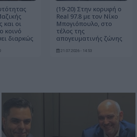
υτότητας
(19-20) Στην κορυφή ο
Μαζικής
Real 97.8 με τον Νίκο
 και οι
Μπογιόπουλο, στο
ο κοινό
τέλος της
ει διαρκώς
απογευματινής ζώνης
0
21.07.2026 - 14:53