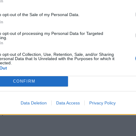
In
eraki
Bros
o opt-out of the Sale of my Personal Data.
In
to opt-out of processing my Personal Data for Targeted
ing.
In
o opt-out of Collection, Use, Retention, Sale, and/or Sharing
ersonal Data that Is Unrelated with the Purposes for which it
lected.
Out
CONFIRM
πούλου «Τυχερό Αστέρι»
ώτης – «ΛΥΚΟΙ ΛΑΪΒ»
Data Deletion
Data Access
Privacy Policy
o,
Lamia
Bediο
ui