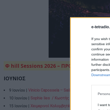
e-tetradio
If you wish 
sensitive in
confirm you
continue se
information 
Φ
hill Sessions 2026 – ΠΡΟΓΡΑΜΜΑ
further disc
participants
Downstream 
ΙΟΥΝΙΟΣ
9 Ιουνίου |
Vinicio Capossela – Sailors, Sirens and Rebete
Persona
10 Ιουνίου |
Sophie
lies
/ Κωστής /
Σταύρος Τσαντές
I want t
15 Ιουνίου |
Χειμερινοί Κολυμβητές