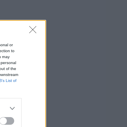
sonal or
ection to
ou may
 personal
out of the
 downstream
B’s List of