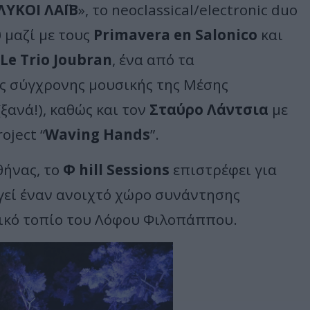
ΛΥΚΟΙ ΛΑΪΒ
», το neoclassical/electronic duo
υ
μαζί με τους
Primavera en Salonico
και
Le Trio Joubran
, ένα από τα
 σύγχρονης μουσικής της Μέσης
(ξανά!), καθώς και τον
Σταύρο Λάντσια
με
oject “
Waving Hands
”.
θήνας, το
Φ hill Sessions
επιστρέφει για
γεί έναν ανοιχτό χώρο συνάντησης
σικό τοπίο του Λόφου Φιλοπάππου.