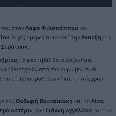
του στον
Λόφο Φιλοπάππου
και
ίου
, λίγες ημέρες πριν από την
έναρξη
της
 Στράτου».
μβρίου
, το φεστιβάλ θα φιλοξενήσει
ν καλλιτεχνών από ένα ευρύ μουσικό
 ethnic, την παραδοσιακή και τη σύγχρονη
με τον
Θοδωρή Βουτσικάκη
και τη
Λίνα
ερό Αστέρι
», τον
Γιάννη Αγγελάκα
και τον