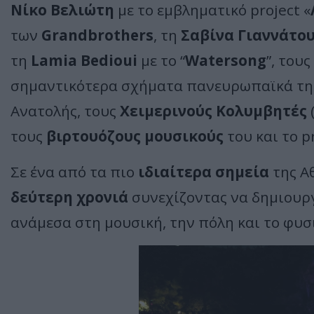
Νίκο Βελιώτη
με το εμβληματικό project «
των
Grandbrothers
, τη
Σαβίνα Γιαννάτο
τη
Lamia Bedi
oui
με το “
Watersong
”, τους
σημαντικότερα σχήματα πανευρωπαϊκά της
Ανατολής, τους
Χειμερινούς Κολυμβητές
τους
βιρτουόζους μουσικούς
του και το pr
Σε ένα από τα πιο
ιδιαίτερα σημεία
της Α
δεύτερη χρονιά
συνεχίζοντας να δημιουρ
ανάμεσα στη μουσική, την πόλη και το φυ