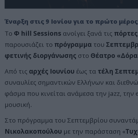
Έναρξη στις 9 Ιονίου για το πρώτο μέρος
Το
Φ hill Sessions
ανοίγει ξανά τις
πόρτες
παρουσιάζει το
πρόγραμμα
του
Σεπτεμβρ
φετινής διοργάνωσης
στο
Θέατρο «Δόρα
Από τις
αρχές Ιουνίου
έως τα
τέλη Σεπτε
συναυλίες σημαντικών Ελλήνων και διεθνώ
φάσμα που κινείται ανάμεσα την jazz, την
μουσική.
Στο πρόγραμμα του Σεπτεμβρίου συναντά
Νικολακοπούλου
με την παράσταση «
Τυχ