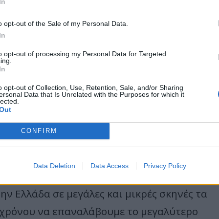
In
ι το τέλος
».
o opt-out of the Sale of my Personal Data.
υ Σιδηρόπουλου
In
to opt-out of processing my Personal Data for Targeted
ing.
In
o opt-out of Collection, Use, Retention, Sale, and/or Sharing
ersonal Data that Is Unrelated with the Purposes for which it
lected.
Out
CONFIRM
Data Deletion
Data Access
Privacy Policy
ην Ελλάδα σε μεγάλες και μικρές σκηνές τα
υ χρόνου να επαναλάβουμε το μεγαλύτερο