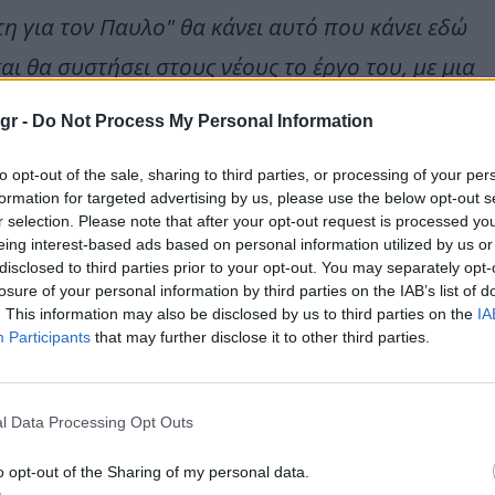
η για τον Παυλο" θα κάνει αυτό που κάνει εδώ
αι θα συστήσει στους νέους το έργο του, με μια
υ, που τα μόνα συστατικά της είναι η αγάπη
.gr -
Do Not Process My Personal Information
ο Παύλος!
to opt-out of the sale, sharing to third parties, or processing of your per
αι από κάποια από τα αυθεντικότερα ονόματα
formation for targeted advertising by us, please use the below opt-out s
r selection. Please note that after your opt-out request is processed y
έπαιξαν με τον Παύλο, που συνυπήρξαν στα
eing interest-based ads based on personal information utilized by us or
disclosed to third parties prior to your opt-out. You may separately opt-
αζί του!
losure of your personal information by third parties on the IAB’s list of
. This information may also be disclosed by us to third parties on the
IA
έχοντες και ιδιαίτερη χαρά για μένα είναι η
Participants
that may further disclose it to other third parties.
τσι μόνο μπόρεσα να καταλάβω από πρωτο χερι
l Data Processing Opt Outs
ό βράδυ γεμάτο με τραγούδια αλήθειας και
o opt-out of the Sharing of my personal data.