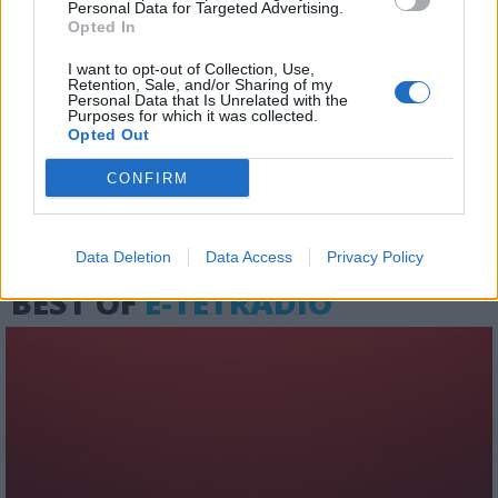
Personal Data for Targeted Advertising.
Opted In
I want to opt-out of Collection, Use,
Το My Radio 104.6 έκανε αίτηση στο
Retention, Sale, and/or Sharing of my
ΕΣΡ για να μετατραπεί σε
Personal Data that Is Unrelated with the
Purposes for which it was collected.
ενημερωτικό ραδιόφωνο
Opted Out
24.07.2026 - 15:57
CONFIRM
Data Deletion
Data Access
Privacy Policy
BEST OF
E-TETRADIO