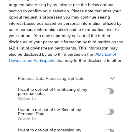
targeted advertising by us, please use the below opt-out
section to confirm your selection. Please note that after your
opt-out request is processed you may continue seeing
interest-based ads based on personal information utilized by
us or personal information disclosed to third parties prior to
«Εκτός Γηπέδου» στο Action 24 με τη
your opt-out. You may separately opt-out of the further
Βιργινία Δικαιούλια
disclosure of your personal information by third parties on the
IAB’s list of downstream participants. This information may
30.07.2026 - 15:42
also be disclosed by us to third parties on the
IAB’s List of
Downstream Participants
that may further disclose it to other
third parties.
Personal Data Processing Opt Outs
I want to opt-out of the Sharing of my
personal data.
Opted In
I want to opt-out of the Sale of my
Personal Data.
Opted In
I want to opt-out of processing my