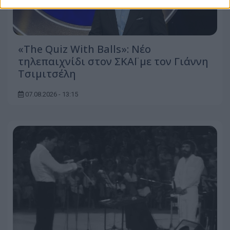
«The Quiz With Balls»: Νέο
τηλεπαιχνίδι στον ΣΚΑΪ με τον Γιάννη
Τσιμιτσέλη
07.08.2026 - 13:15