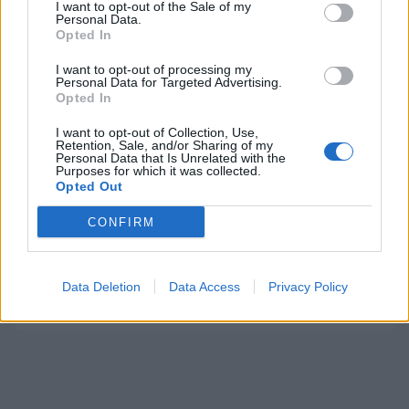
I want to opt-out of the Sale of my
Personal Data.
Opted In
I want to opt-out of processing my
Personal Data for Targeted Advertising.
Opted In
I want to opt-out of Collection, Use,
Retention, Sale, and/or Sharing of my
Personal Data that Is Unrelated with the
Purposes for which it was collected.
Opted Out
CONFIRM
Δείτε τo αστείο και γραφικό (τότε)
ρεπορτάζ της ΕΡΤ1, από το 1985, για
το «Rock in Athens»
Data Deletion
Data Access
Privacy Policy
26.07.2026 - 09:56