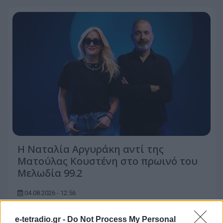
Η Ναταλία Αργυράκη αντί της
Ματούλας Κουστένη στο πρωινό του
Μελωδία 99.2
04.08.2026 - 12:56
e-tetradio.gr -
Do Not Process My Personal