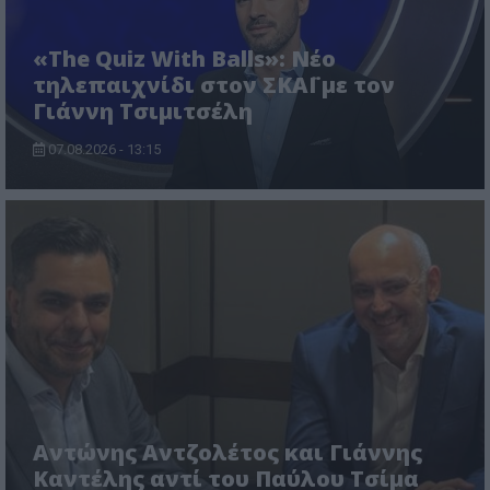
«The Quiz With Balls»: Νέο
τηλεπαιχνίδι στον ΣΚΑΪ με τον
Γιάννη Τσιμιτσέλη
07.08.2026 - 13:15
Αντώνης Αντζολέτος και Γιάννης
Καντέλης αντί του Παύλου Τσίμα