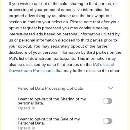
If you wish to opt-out of the sale, sharing to third parties, or
31.07.2026 - 13:31
processing of your personal or sensitive information for
targeted advertising by us, please use the below opt-out
section to confirm your selection. Please note that after your
opt-out request is processed you may continue seeing
interest-based ads based on personal information utilized by
us or personal information disclosed to third parties prior to
your opt-out. You may separately opt-out of the further
disclosure of your personal information by third parties on the
IAB’s list of downstream participants. This information may
also be disclosed by us to third parties on the
IAB’s List of
Downstream Participants
that may further disclose it to other
third parties.
Personal Data Processing Opt Outs
I want to opt-out of the Sharing of my
personal data.
Σπάνιο υλικό από συναυλία του
Opted In
Ξαρχάκου το 1978 στον Λυκαβηττό
I want to opt-out of the Sale of my
Personal Data.
03.08.2026 - 17:26
Opted In