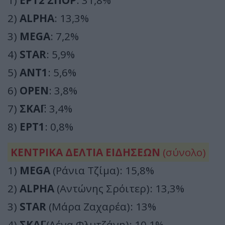
1)
ΕΡΤ2 ΣΠΟΡ
: 31,8%
2)
ALPHA
: 13,3%
3)
MEGA
: 7,2%
4)
STAR
: 5,9%
5)
ΑΝΤ1
: 5,6%
6)
OPEN
: 3,8%
7)
ΣΚΑΪ
: 3,4%
8)
ΕΡΤ1
: 0,8%
ΚΕΝΤΡΙΚΑ ΔΕΛΤΙΑ ΕΙΔΗΣΕΩΝ
(σύνολο)
1)
MEGA
(Ράνια Τζίμα): 15,8%
2)
ALPHA
(Αντώνης Σρόιτερ): 13,3%
3)
STAR
(Μάρα Ζαχαρέα): 13%
4)
ΣΚΑΪ
(Λένα Φλυτζάνη): 10,1%