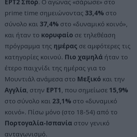
ΕΡΤ2 Σπορ
. Ο αγώνας «σάρωσε» στο
prime time σημειώνοντας
33,4%
στο
σύνολο και
37,4%
στο «δυναμικό κοινό»,
και ήταν το
κορυφαίο
σε τηλεθέαση
πρόγραμμα της
ημέρας
σε αμφότερες τις
κατηγορίες κοινού.
Πιο χαμηλά
ήταν το
έτερο παιχνίδι της ημέρας για το
Μουντιάλ ανάμεσα στο
Μεξικό
και την
Αγγλία
, στην
ΕΡΤ1
, που σημείωσε
15,9%
στο σύνολο και
23,1%
στο «δυναμικό
κοινό». Πίσω μόνο (στο 18-54) από το
Πορτογαλία-Ισπανία
στον γενικό
ανταγωνισμό.