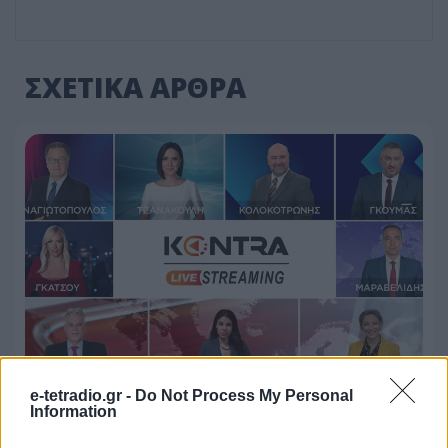
ΣΧΕΤΙΚΑ ΑΡΘΡΑ
e-tetradio.gr -
Do Not Process My Personal
Ο απολογισμός του Kontra για τη
Information
σεζόν 2025-2026