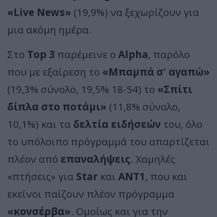
«Live News»
(19,9%) να ξεχωρίζουν για
μια ακόμη ημέρα.
Στο
Top 3
παρέμεινε ο
Alpha
, παρόλο
που με εξαίρεση το
«Μπαμπά σ' αγαπώ»
(19,3% σύνολο, 19,5% 18-54) το
«Σπίτι
δίπλα στο ποτάμι»
(11,8% σύνολο,
10,1%) και τα
δελτία ειδήσεών
του, όλο
το υπόλοιπο πρόγραμμά του απαρτίζεται
πλέον από
επαναλήψεις
. Χαμηλές
«πτήσεις» για
Star
και
ΑΝΤ1
, που και
εκείνοι παίζουν πλέον πρόγραμμα
«κονσέρβα»
. Ομοίως και για την