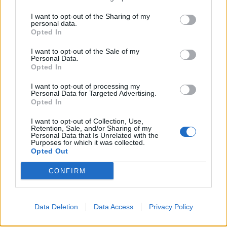
I want to opt-out of the Sharing of my
personal data.
Κάθε έξι μήνες υπόσχεται
Opted In
ραδιοφωνικές άδειες ο Παύλος
I want to opt-out of the Sale of my
Μαρινάκης
Personal Data.
Opted In
30.07.2026 - 18:25
I want to opt-out of processing my
Personal Data for Targeted Advertising.
Opted In
I want to opt-out of Collection, Use,
Retention, Sale, and/or Sharing of my
Personal Data that Is Unrelated with the
Purposes for which it was collected.
Opted Out
CONFIRM
Data Deletion
Data Access
Privacy Policy